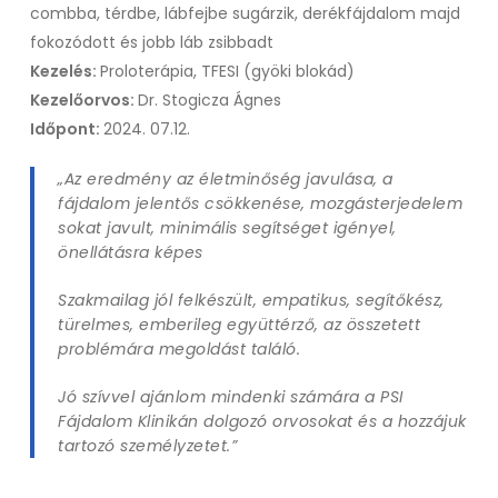
combba, térdbe, lábfejbe sugárzik, derékfájdalom majd
fokozódott és jobb láb zsibbadt
Kezelés:
Proloterápia, TFESI (gyöki blokád)
Kezelőorvos:
Dr. Stogicza Ágnes
Időpont:
2024. 07.12.
„Az eredmény az életminőség javulása, a
fájdalom jelentős csökkenése, mozgásterjedelem
sokat javult, minimális segítséget igényel,
önellátásra képes
Szakmailag jól felkészült, empatikus, segítőkész,
türelmes, emberileg együttérző, az összetett
problémára megoldást találó.
Jó szívvel ajánlom mindenki számára a PSI
Fájdalom Klinikán dolgozó orvosokat és a hozzájuk
tartozó személyzetet.”