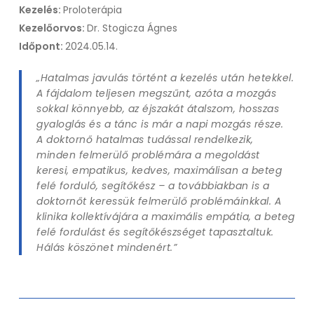
Kezelés:
Proloterápia
Kezelőorvos:
Dr. Stogicza Ágnes
Időpont:
2024.05.14.
„Hatalmas javulás történt a kezelés után hetekkel.
A fájdalom teljesen megszűnt, azóta a mozgás
sokkal könnyebb, az éjszakát átalszom, hosszas
gyaloglás és a tánc is már a napi mozgás része.
A doktornő hatalmas tudással rendelkezik,
minden felmerülő problémára a megoldást
keresi, empatikus, kedves, maximálisan a beteg
felé forduló, segítőkész – a továbbiakban is a
doktornőt keressük felmerülő problémáinkkal. A
klinika kollektívájára a maximális empátia, a beteg
felé fordulást és segítőkészséget tapasztaltuk.
Hálás köszönet mindenért.”