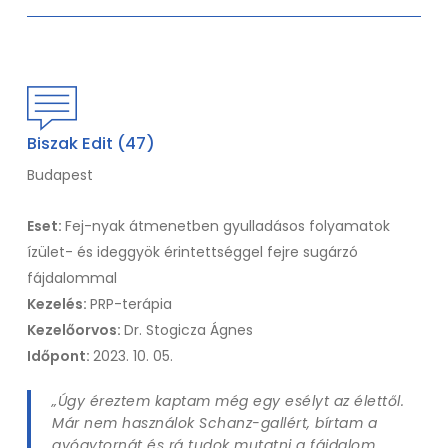
Biszak Edit (47)
Budapest
Eset:
Fej-nyak átmenetben gyulladásos folyamatok
ízület- és ideggyök érintettséggel fejre sugárzó
fájdalommal
Kezelés:
PRP-terápia
Kezelőorvos:
Dr. Stogicza Ágnes
Időpont:
2023. 10. 05.
„Úgy éreztem kaptam még egy esélyt az élettől.
Már nem használok Schanz-gallért, bírtam a
gyógytornát és rá tudok mutatni a fájdalom