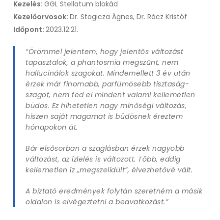
Kezelés:
GGL Stellatum blokád
Kezelőorvosok:
Dr. Stogicza Ágnes, Dr. Rácz Kristóf
Időpont:
2023.12.21.
“Örömmel jelentem, hogy jelentős változást
tapasztalok, a phantosmia megszűnt, nem
hallucinálok szagokat. Mindemellett 3 év után
érzek már finomabb, parfümösebb tisztaság-
szagot, nem fed el mindent valami kellemetlen
büdös. Ez hihetetlen nagy minőségi változás,
hiszen saját magamat is büdösnek éreztem
hónapokon át.
Bár elsősorban a szaglásban érzek nagyobb
változást, az ízlelés is változott. Több, eddig
kellemetlen íz „megszelídült”, élvezhetővé vált.
A bíztató eredmények folytán szeretném a másik
oldalon is elvégeztetni a beavatkozást.”