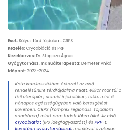
Eset:
Súlyos térd fájdalom, CRPS
Kezelés:
Cryoabláció és PRP
Kezelőorvos:
Dr. Stogicza Ágnes
Gyógytornász, manuálterapeuta:
Demeter Anikó
Időpont:
2023-2024
Kata kerekesszékben érkezett az első
rendelésünkre térdfájdalma miatt, ekkor mar túl a
fizikoterápián, steroid injekciókon, több, mint 6
hónapos egészségügyben való keresgélést
követően. CRPS (komplex regionális
fájdalom
szindróma) miatt nem tudott lábra állni. Az első
cryoablatiot
(IPS idegfagyasztást) és
PRP
-t,
követően gyógytornásszal
, mankóval óvatosan