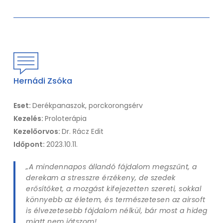
Hernádi Zsóka
Eset:
Derékpanaszok, porckorongsérv
Kezelés:
Proloterápia
Kezelőorvos:
Dr. Rácz Edit
Időpont:
2023.10.11.
„A mindennapos állandó fájdalom megszűnt, a
derekam a stresszre érzékeny, de szedek
erősítőket, a mozgást kifejezetten szereti, sokkal
könnyebb az életem, és természetesen az airsoft
is élvezetesebb fájdalom nélkül, bár most a hideg
miatt nem játszom!