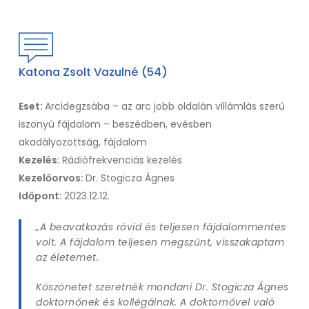
Katona Zsolt Vazulné (54)
Eset:
Arcidegzsába – az arc jobb oldalán villámlás szerű
iszonyú fájdalom – beszédben, evésben
akadályozottság, fájdalom
Kezelés:
Rádiófrekvenciás kezelés
Kezelőorvos:
Dr. Stogicza Ágnes
Időpont:
2023.12.12.
„A beavatkozás rövid és teljesen fájdalommentes
volt. A fájdalom teljesen megszűnt, visszakaptam
az életemet.
Köszönetet szeretnék mondani Dr. Stogicza Ágnes
doktornőnek és kollégáinak. A doktornővel való