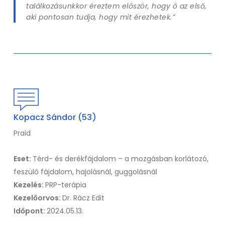
találkozásunkkor éreztem először, hogy ő az első,
aki pontosan tudja, hogy mit érezhetek.”
Kopacz Sándor (53)
Praid
Eset:
Térd- és derékfájdalom – a mozgásban korlátozó,
feszülő fájdalom, hajolásnál, guggolásnál
Kezelés:
PRP-terápia
Kezelőorvos:
Dr. Rácz Edit
Időpont:
2024.05.13.