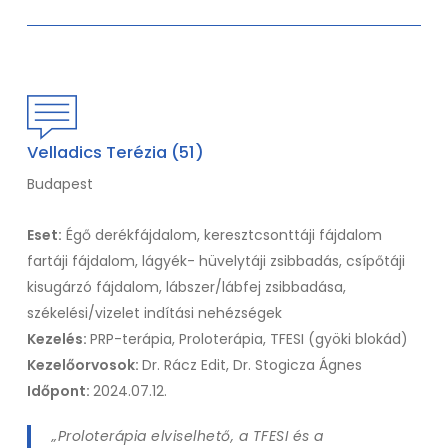
Velladics Terézia (51)
Budapest
Eset:
Égő derékfájdalom, keresztcsonttáji fájdalom
fartáji fájdalom, lágyék- hüvelytáji zsibbadás, csípőtáji
kisugárzó fájdalom, lábszer/lábfej zsibbadása,
székelési/vizelet indítási nehézségek
Kezelés:
PRP-terápia, Proloterápia, TFESI (gyöki blokád)
Kezelőorvosok:
Dr. Rácz Edit, Dr. Stogicza Ágnes
Időpont:
2024.07.12.
„Proloterápia elviselhető, a TFESI és a