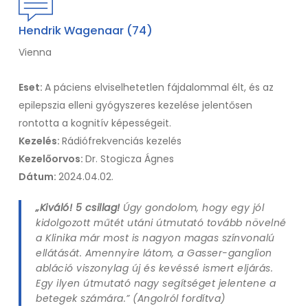
Hendrik Wagenaar (74)
Vienna
Eset:
A páciens elviselhetetlen fájdalommal élt, és az
epilepszia elleni gyógyszeres kezelése jelentősen
rontotta a kognitív képességeit.
Kezelés:
Rádiófrekvenciás kezelés
Kezelőorvos:
Dr. Stogicza Ágnes
Dátum:
2024.04.02.
„Kiváló! 5 csillag!
Úgy gondolom, hogy egy jól
kidolgozott műtét utáni útmutató tovább növelné
a Klinika már most is nagyon magas színvonalú
ellátását. Amennyire látom, a Gasser-ganglion
abláció viszonylag új és kevéssé ismert eljárás.
Egy ilyen útmutató nagy segítséget jelentene a
betegek számára.” (Angolról fordítva)