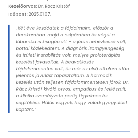
Kezelőorvos:
Dr. Rácz Kristóf
Időpont:
2025.01.07.
„Két éve kezdődtek a fájdalmaim, először a
derekamban, majd a csípőmben és végül a
lábamba is kisugárzott – a járás nehézkessé vált,
bottal közlekedtem. A diagnózis izomgyengeség
és ízületi instabilitás volt, melyre proloterápiás
kezelést javasoltak. A beavatkozás
fájdalommentes volt, és már az első alkalom után
jelentős javulást tapasztaltam. A harmadik
kezelés után teljesen fájdalommentesen járok. Dr.
Rácz Kristóf kiváló orvos, empatikus és felkészült,
a klinika személyzete pedig figyelmes és
segítőkész. Hálás vagyok, hogy valódi gyógyulást
kaptam.”