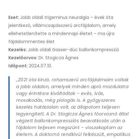
Eset:
Jobb oldali trigeminus neuralgia – évek óta
jelentkező, villámcsapásszerű arcfájdalom, amely
ellehetetlenítette a mindennapi életet – ma újra
fájdalommentes élet
Kezelés:
Jobb oldali Gasser-dúc ballonkompresszió
Kezelőorvos:
Dr. Stogicza Ágnes
Időpont:
2024.07.10.
„2021 óta kínzó, rohamszerű arcfájdalmaim voltak
a jobb oldalon, amelyek minden apró mozdulatra
vagy érintésre kiváltódtak – evés, ivás,
mosakodás, még pislogás is. A gyógyszeres
kezelés hatástalan volt, az állapotom teljesen
legyengített. A Dr. Stogicza Ágnes főorvosnő által
végzett ballonkompressziós beavatkozás után a
fájdalom teljesen megszűnt – visszakaptam az
életem. A doktornő rendkívül felkészült, empatikus