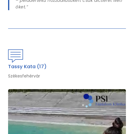
– példaértékű hozzáállásukért csak dicséret illeti
őket.”
Tassy Kata (17)
Székesfehérvár