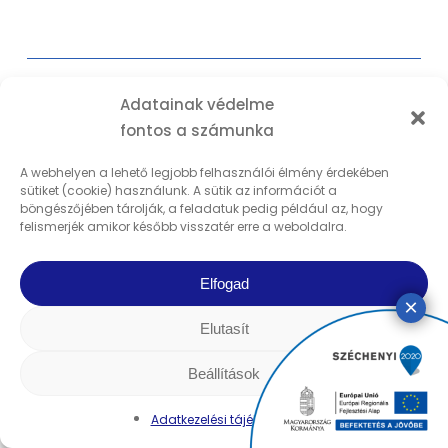
Adatainak védelme
fontos a számunka
A webhelyen a lehető legjobb felhasználói élmény érdekében
Luke Kearns (42)
sütiket (cookie) használunk. A sütik az információt a
böngészőjében tárolják, a feladatuk pedig például az, hogy
Budapest
felismerjék amikor később visszatér erre a weboldalra.
Eset:
10 éve időnként jelentkező nyaki merevség és
Elfogad
fájdalom – több snowboard-baleset után
Kezelés:
PRP kezelés
Elutasít
Kezelőorvos:
Dr. Stogicza Ágnes
Dátum:
2023. 09.07.
Beállítások
„Három alkalommal vettem részt PRP-kezelésen.
Adatkezelési tájékoztató
Az első két beavatkozás fájdalommentes volt,