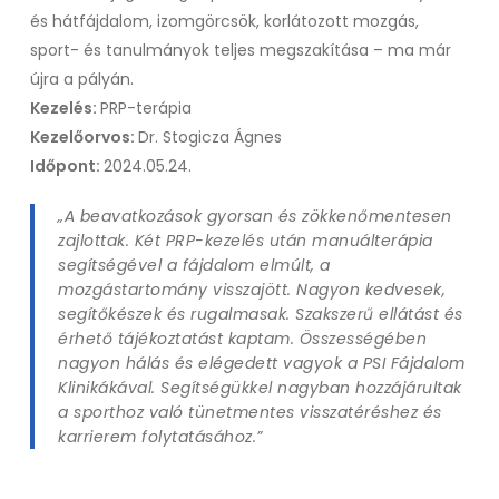
és hátfájdalom, izomgörcsök, korlátozott mozgás,
sport- és tanulmányok teljes megszakítása – ma már
újra a pályán.
Kezelés:
PRP-terápia
Kezelőorvos:
Dr. Stogicza Ágnes
Időpont:
2024.05.24.
„A beavatkozások gyorsan és zökkenőmentesen
zajlottak. Két PRP-kezelés után manuálterápia
segítségével a fájdalom elmúlt, a
mozgástartomány visszajött. Nagyon kedvesek,
segítőkészek és rugalmasak. Szakszerű ellátást és
érhető tájékoztatást kaptam. Összességében
nagyon hálás és elégedett vagyok a PSI Fájdalom
Klinikákával. Segítségükkel nagyban hozzájárultak
a sporthoz való tünetmentes visszatéréshez és
karrierem folytatásához.”