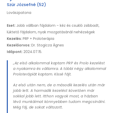
Szür Józsefné (52)
Lovászpatona
Eset:
Jobb vállban fájdalom – kéz és csukló zsibbadt,
lüktető fájdalom, nyak mozgatásánál nehézségek
Kezelés:
PRP + Proloterápia
Kezelőorvos:
Dr. Stogicza Ágnes
Időpont:
2024.07.15.
„Az első alkalommal kaptam PRP és Prolo kezelést
a nyakamra és vállamra. A többi négy alkalommal
Proloterápiát kaptam. Kissé fájt.
Az első után nem, de a második kezelés után már
jobb lett. A harmadik kezelést követően már
sokkal jobb lett. Itthon vagyok most, a házban
lévő munkáimat könnyebben tudom megcsinálni.
Még fáj, de sokat változott.