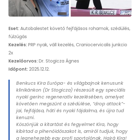
Eset:
Autobalestet követő fejfájásos rohamok, szédülés,
fülzúgás
Kezelés:
PRP nyak, váll kezelés, Craniocervicalis junkcio
2x
Kezelőorvos:
Dr. Stogicza Ágnes
Időpont:
2025.12.12.
Benkucs Kira Európa- és világbajnok kenusunk
klinikánkon (Dr Stogicza) részesült egy speciális
nyaki gerinc regeneratív kezelésében, amelyet
követően megszűnt a szédülése, “drop attack”-
jai, fejfájása, háti és nyaki fájdalma, és újra tud
kenuzni.
Köszönjük a kitartást és fegyelmet Kira, hogy
kibírtad a pihenőidőszakot is, amiről tudjuk, hogy
a legnehezebb egy profi sportolónak. Hajrá Kira!