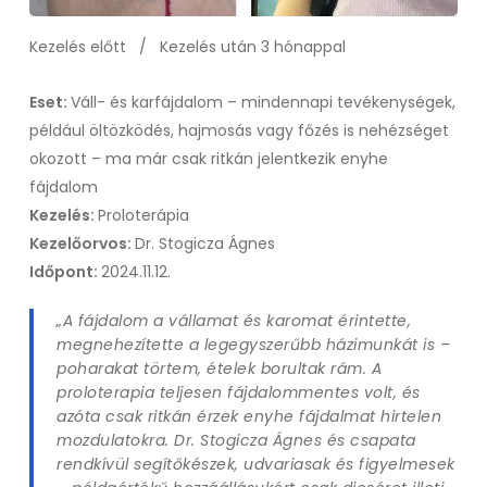
Kezelés előtt / Kezelés után 3 hónappal
Eset:
Váll- és karfájdalom – mindennapi tevékenységek,
például öltözködés, hajmosás vagy főzés is nehézséget
okozott – ma már csak ritkán jelentkezik enyhe
fájdalom
Kezelés:
Proloterápia
Kezelőorvos:
Dr. Stogicza Ágnes
Időpont:
2024.11.12.
„A fájdalom a vállamat és karomat érintette,
megnehezítette a legegyszerűbb házimunkát is –
poharakat törtem, ételek borultak rám. A
proloterapia teljesen fájdalommentes volt, és
azóta csak ritkán érzek enyhe fájdalmat hirtelen
mozdulatokra. Dr. Stogicza Ágnes és csapata
rendkívül segítőkészek, udvariasak és figyelmesek