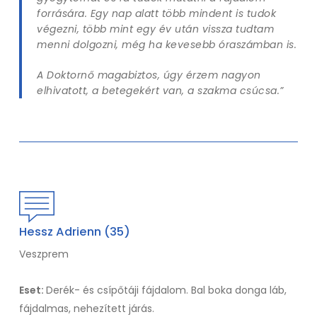
forrására. Egy nap alatt több mindent is tudok
végezni, több mint egy év után vissza tudtam
menni dolgozni, még ha kevesebb óraszámban is.
A Doktornő magabiztos, úgy érzem nagyon
elhivatott, a betegekért van, a szakma csúcsa.”
Hessz Adrienn (35)
Veszprem
Eset:
Derék- és csípőtáji fájdalom. Bal boka donga láb,
fájdalmas, nehezített járás.