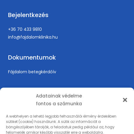
Bejelentkezés
+36 70 433 9810
info@fajdalomklinika.hu
Dokumentumok
Fájdalom betegkérdőív
Információk
Adatainak védelme
fontos a számunka
Árak
Karrier
A webhelyen a lehető legjobb felhasználói élmény érdekében
sütiket (cookie) használunk. A sütik az információt a
Orvosképzés
böngészőjében tárolják, a feladatuk pedig például az, hogy
Adatkezelési tájékoztató
felismerjék amikor később visszatér erre a weboldalra.