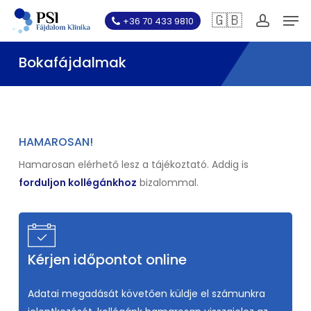
Skip
Men
🇬🇧
+36 70 433 9810
to
account
main
Bokafájdalmak
content
HAMAROSAN!
Hamarosan elérhető lesz a tájékoztató. Addig is
forduljon kollégánkhoz
bizalommal.
Kérjen időpontot online
Adatai megadását követően küldje el számunkra