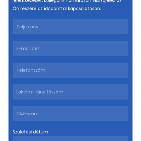
jelentkezését, kollégánk hamarosan visszajelez az
Ön részére az időponttal kapcsolatosan.
Születési dátum