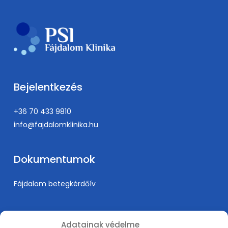
Bejelentkezés
+36 70 433 9810
info@fajdalomklinika.hu
Dokumentumok
Fájdalom betegkérdőív
Információk
Adatainak védelme