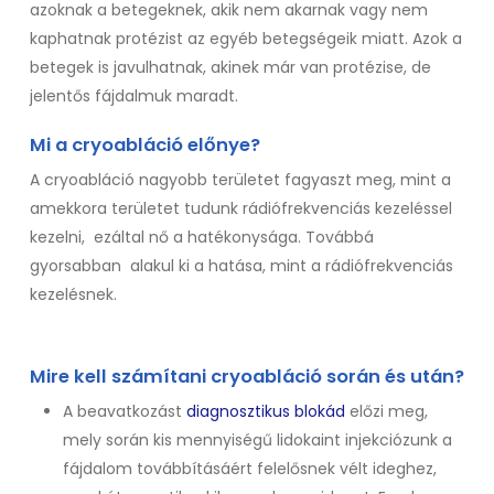
azoknak a betegeknek, akik nem akarnak vagy nem
kaphatnak protézist az egyéb betegségeik miatt. Azok a
betegek is javulhatnak, akinek már van protézise, de
jelentős fájdalmuk maradt.
Mi a cryoabláció előnye?
A cryoabláció nagyobb területet fagyaszt meg, mint a
amekkora területet tudunk rádiófrekvenciás kezeléssel
kezelni,
ezáltal nő a hatékonysága. Továbbá
gyorsabban
alakul ki a hatása, mint a rádiófrekvenciás
kezelésnek.
Mire kell számítani cryoabláció során és után?
A beavatkozást
diagnosztikus blokád
előzi meg,
mely során kis mennyiségű lidokaint injekciózunk a
fájdalom továbbításáért felelősnek vélt ideghez,