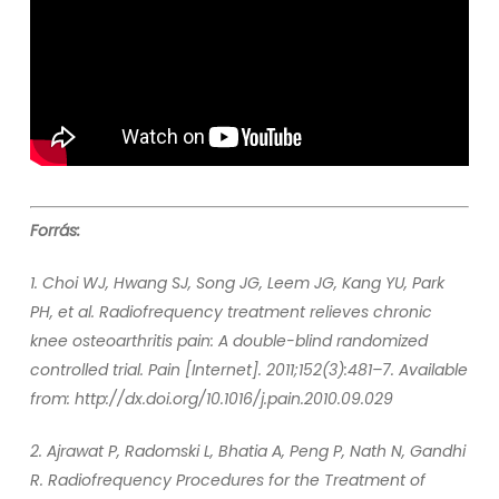
Forrás:
1. Choi WJ, Hwang SJ, Song JG, Leem JG, Kang YU, Park
PH, et al. Radiofrequency treatment relieves chronic
knee osteoarthritis pain: A double-blind randomized
controlled trial. Pain [Internet]. 2011;152(3):481–7. Available
from: http://dx.doi.org/10.1016/j.pain.2010.09.029
2. Ajrawat P, Radomski L, Bhatia A, Peng P, Nath N, Gandhi
R. Radiofrequency Procedures for the Treatment of