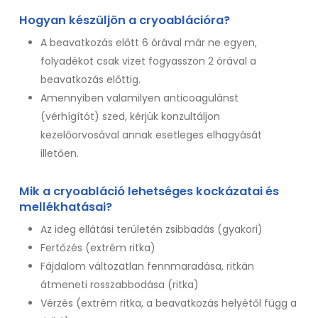
Hogyan készüljön a cryoablációra?
A beavatkozás előtt 6 órával már ne egyen,
folyadékot csak vizet fogyasszon 2 órával a
beavatkozás előttig.
Amennyiben valamilyen anticoagulánst
(vérhígítót) szed, kérjük konzultáljon
kezelőorvosával annak esetleges elhagyását
illetően.
Mik a cryoabláció lehetséges kockázatai és
mellékhatásai?
Az ideg ellátási területén zsibbadás (gyakori)
Fertőzés (extrém ritka)
Fájdalom változatlan fennmaradása, ritkán
átmeneti rosszabbodása (ritka)
Vérzés (extrém ritka, a beavatkozás helyétől függ a