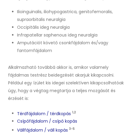
Ilioinguinalis, iliohypogastrica, genitofemoralis,
supraorbitalis neuralgia
Occipitális ideg neuralgia
Infrapatellar saphenous ideg neuralgia
Amputációt követő csonkfájdalom és/vagy
fantomfájdalom
Alkalmazható továbbá akkor is, amikor valamely
fájdalmas testrész beidegzését akarjuk kikapcsolni.
Például egy ízület kis idegei szelektíven kikapcsolhatóak
úgy, hogy a végtag megtartja a teljes mozgását és
érzését is:
1,2
Térdfájdalom / térdkopás
Csípőfájdalom / csípő kopás
3-5
Vállfájdalom / váll kopás