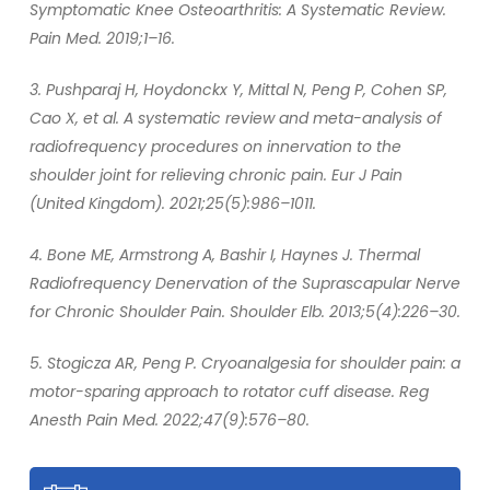
Symptomatic Knee Osteoarthritis: A Systematic Review.
Pain Med. 2019;1–16.
3. Pushparaj H, Hoydonckx Y, Mittal N, Peng P, Cohen SP,
Cao X, et al. A systematic review and meta-analysis of
radiofrequency procedures on innervation to the
shoulder joint for relieving chronic pain. Eur J Pain
(United Kingdom). 2021;25(5):986–1011.
4. Bone ME, Armstrong A, Bashir I, Haynes J. Thermal
Radiofrequency Denervation of the Suprascapular Nerve
for Chronic Shoulder Pain. Shoulder Elb. 2013;5(4):226–30.
5. Stogicza AR, Peng P. Cryoanalgesia for shoulder pain: a
motor-sparing approach to rotator cuff disease. Reg
Anesth Pain Med. 2022;47(9):576–80.