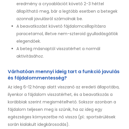
eredmény a cryoablációt követő 2-3 héttel
állapítható meg, bár a legtöbb esetben a betegek
azonnali javulásról számolnak be.
A beavatkozást követő fájdalomcsillapításra
paracetamol, illetve nem-szteroid gyulladásgátlók
elegendőek.
A beteg másnaptól visszatérhet a normál
aktivitásához.
Várhatóan mennyi ideig tart a funkció javulás
és fájdalommentesség?
Az ideg 6-12 hónap alatt visszanő az eredeti állapotába,
ilyenkor a fájdalom visszatérhet, és a beavatkozás a
korábbiak szerint megismételhető. Sokszor azonban a
fájdalom teljesen meg is szűnik, ha az ideg egy
egészséges környezetbe nő vissza (pl.: sportsérülések
során kialakult idegkárosodás).