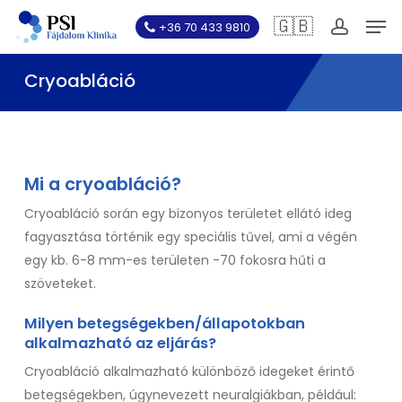
Skip
Men
🇬🇧
+36 70 433 9810
to
account
main
Cryoabláció
content
Mi a cryoabláció?
Cryoabláció során egy bizonyos területet ellátó ideg
fagyasztása történik egy speciális tűvel, ami a végén
egy kb. 6-8 mm-es területen -70 fokosra hűti a
szöveteket.
Milyen betegségekben/állapotokban
alkalmazható az eljárás?
Cryoabláció alkalmazható különböző idegeket érintő
betegségekben, úgynevezett neuralgiákban, például: