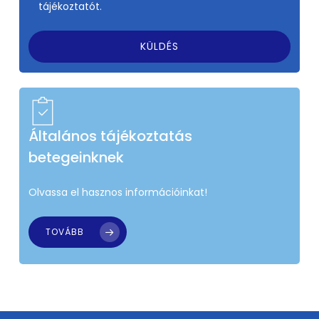
tájékoztatót.
Általános tájékoztatás
betegeinknek
Olvassa el hasznos információinkat!
TOVÁBB