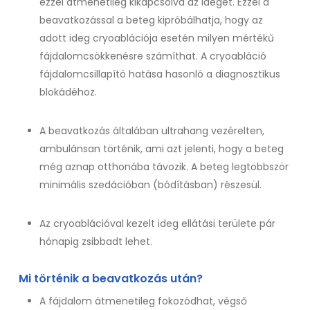
ezzel átmenetileg kikapcsolva az ideget. Ezzel a
beavatkozással a beteg kipróbálhatja, hogy az
adott ideg cryoablációja esetén milyen mértékű
fájdalomcsökkenésre számíthat. A cryoabláció
fájdalomcsillapító hatása hasonló a diagnosztikus
blokádéhoz.
A beavatkozás általában ultrahang vezérelten,
ambulánsan történik, ami azt jelenti, hogy a beteg
még aznap otthonába távozik. A beteg legtöbbször
minimális szedációban (bódításban) részesül.
Az cryoablációval kezelt ideg ellátási területe pár
hónapig zsibbadt lehet.
Mi történik a beavatkozás után?
A fájdalom átmenetileg fokozódhat, végső