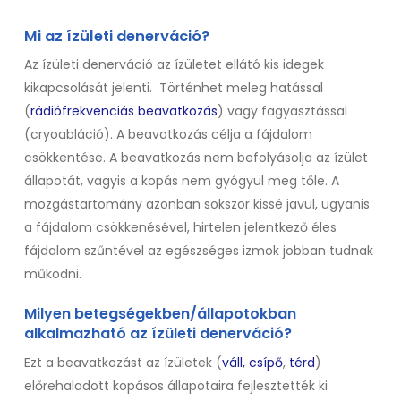
Mi az ízületi denerváció?
Az ízületi denerváció az ízületet ellátó kis idegek
kikapcsolását jelenti.
Történhet meleg hatással
(
rádiófrekvenciás beavatkozás
) vagy fagyasztással
(cryoabláció). A beavatkozás célja a fájdalom
csökkentése. A beavatkozás nem befolyásolja az ízület
állapotát, vagyis a kopás nem gyógyul meg tőle. A
mozgástartomány azonban sokszor kissé javul, ugyanis
a fájdalom csökkenésével, hirtelen jelentkező éles
fájdalom szűntével az egészséges izmok jobban tudnak
működni.
Milyen betegségekben/állapotokban
alkalmazható az ízületi denerváció?
Ezt a beavatkozást az ízületek (
váll,
csípő
,
térd
)
előrehaladott kopásos állapotaira fejlesztették ki