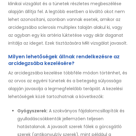
klinikai vizsgálat és a tünetek részletes megbeszélése
alapján állítja fel. A legtöbb esetben a kiváltó okot nem
lehet azonosítani, azonban vannak esetek, amikor az
arcidegzsába sclerosis multiplex talaján alakul ki, vagy
az agyban egy kis artéria lüktetése vagy akár daganat
irritálja az ideget. Ezek tisztázására MRI vizsgálat javasolt.
Milyen lehetőségek állnak rendelkezésre az
arcidegzsába kezelésére?
Az arcidegzsába kezelése többféle módon történhet, és
az orvos az egyéni tünetek és a betegség súlyossága
alapján javasolja a legmegfelelőbb terápiát. A kezelési
lehetőségek közé tartozhatnak a következők:
Gyógyszerek:
A szokványos fájdalomcsillapítók és
gyulladáscsökkentők jellemzően teljesen
hatástalanok. A javasolt szerek főlek a görcsgátló
szerek (antikonvulzív szerek), mint például a