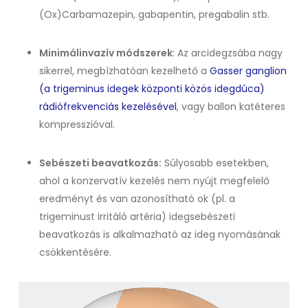
(Ox)Carbamazepin, gabapentin, pregabalin stb.
Minimálinvazív módszerek
: Az arcidegzsába nagy
sikerrel, megbízhatóan kezelhető a
Gasser ganglion
(a trigeminus idegek központi közös idegdúca)
rádiófrekvenciás kezelésével
, vagy ballon katéteres
kompresszióval.
Sebészeti beavatkozás:
Súlyosabb esetekben,
ahol a konzervatív kezelés nem nyújt megfelelő
eredményt és van azonosítható ok (pl. a
trigeminust irritáló artéria) idegsebészeti
beavatkozás is alkalmazható az ideg nyomásának
csökkentésére.