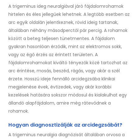
A trigeminus ideg neuralgiával járó fájdalomrohamok
hirtelen és éles jellegűek lehetnek. A legtöbb esetben az
arc egyik oldalán jelentkeznek, rövid ideig tartanak,
általában néhány másodperctől pár percig. A rohamok
között a beteg teljesen tünetmentes. A fájdalom
gyakran hasonlóan érződik, mint az elektromos sokk,
vagy az égő érzés az érintett területen. A
fájdalomrohamokat kiváltó tényezők közé tartozhat az
arc érintése, mosás, beszéd, rágás, vagy akár a szél
érzete. Hosszú ideje fennálló arcidegzsába klinikai
megjelenése évek, évtizedek, vagy akár korábbi
kezelések hatására sokszor módosul és kialakulhat egy
állandó alapfájdalom, amire még rátevődnek a
rohamok.
Hogyan diagnosztizálják az arcidegzsábát?
A trigeminus neuralgia diagnózisát általában orvosa a