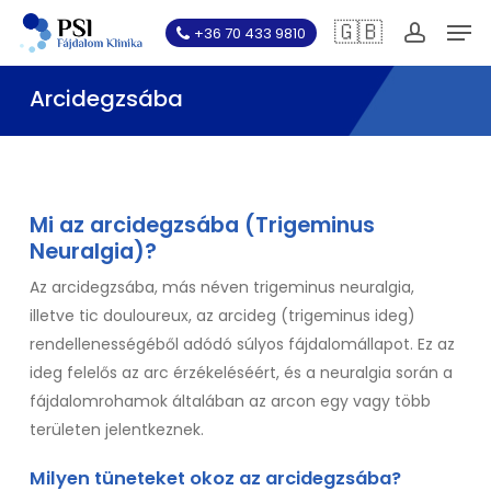
Skip
Men
🇬🇧
+36 70 433 9810
to
account
main
Arcidegzsába
content
Mi az arcidegzsába (Trigeminus
Neuralgia)?
Az arcidegzsába, más néven trigeminus neuralgia,
illetve tic douloureux, az arcideg (trigeminus ideg)
rendellenességéből adódó súlyos fájdalomállapot. Ez az
ideg felelős az arc érzékeléséért, és a neuralgia során a
fájdalomrohamok általában az arcon egy vagy több
területen jelentkeznek.
Milyen tüneteket okoz az arcidegzsába?