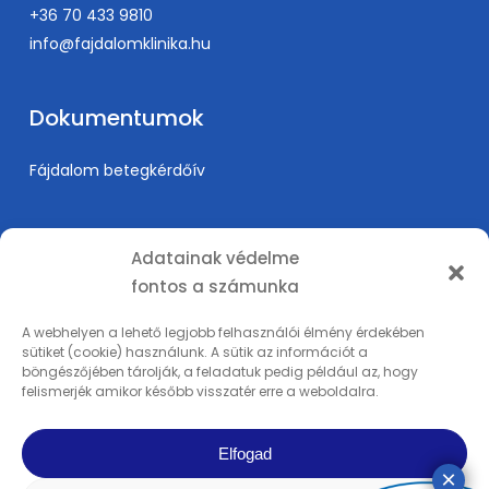
+36 70 433 9810
info@fajdalomklinika.hu
Dokumentumok
Fájdalom betegkérdőív
Információk
Adatainak védelme
fontos a számunka
Árak
Karrier
A webhelyen a lehető legjobb felhasználói élmény érdekében
sütiket (cookie) használunk. A sütik az információt a
Orvosképzés
böngészőjében tárolják, a feladatuk pedig például az, hogy
Adatkezelési tájékoztató
felismerjék amikor később visszatér erre a weboldalra.
Impresszum
Elfogad