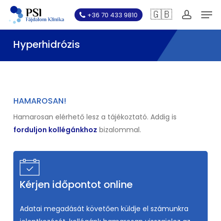
Skip
Men
🇬🇧
+36 70 433 9810
to
account
main
Hyperhidrózis
content
HAMAROSAN!
Hamarosan elérhető lesz a tájékoztató. Addig is
forduljon kollégánkhoz
bizalommal.
Kérjen időpontot online
Adatai megadását követően küldje el számunkra