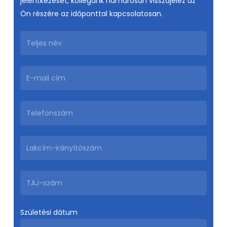
jelentkezését, kollégánk hamarosan visszajelez az
Ön részére az időponttal kapcsolatosan.
Születési dátum