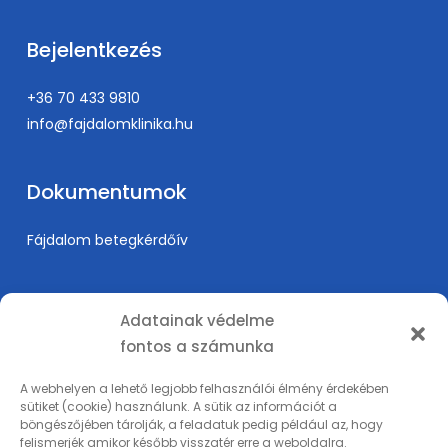
Bejelentkezés
+36 70 433 9810
info@fajdalomklinika.hu
Dokumentumok
Fájdalom betegkérdőív
Információk
Adatainak védelme
fontos a számunka
Árak
Karrier
A webhelyen a lehető legjobb felhasználói élmény érdekében
sütiket (cookie) használunk. A sütik az információt a
Orvosképzés
böngészőjében tárolják, a feladatuk pedig például az, hogy
Adatkezelési tájékoztató
felismerjék amikor később visszatér erre a weboldalra.