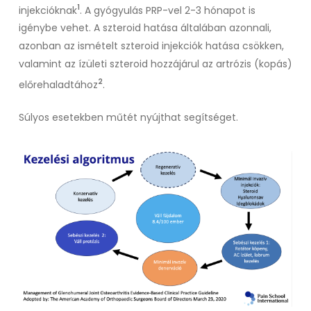
1
injekcióknak
. A gyógyulás PRP-vel 2-3 hónapot is
igénybe vehet. A szteroid hatása általában azonnali,
azonban az ismételt szteroid injekciók hatása csökken,
valamint az ízületi szteroid hozzájárul az artrózis (kopás)
2
előrehaladtához
.
Súlyos esetekben műtét nyújthat segítséget.