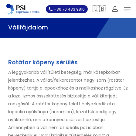
Skip
Men
🇬🇧
+36 70 433 9810
to
account
main
Vállfájdalom
content
Rotátor köpeny sérülés
A leggyakoribb vállízületi betegség, már középkorban
jelentkezhet. A vállat/felkarcsontot négy izom (rotátor
köpeny) tartja a lapockához és a mellkashoz rögzítve. Ez
a laza, izmos összeköttetés biztosítja a váll kiterjedt
mozgását. A rotátor köpeny felett helyezkedik el a
lapocka nyúlványa (acromion), közöttük pedig egy
nyáktömlő, ami a könnyed csúszást biztosítja.
Amennyiben a váll nem az ideális pozícióban
helyezkedik el, vagy krónikus túlterhelés miatt a