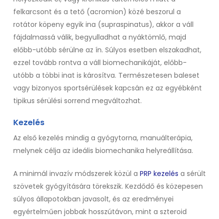
felkarcsont és a tető (acromion) közé beszorul a
rotátor köpeny egyik ina (supraspinatus), akkor a váll
fájdalmassá válik, begyulladhat a nyáktömlő, majd
előbb-utóbb sérülne az ín. Súlyos esetben elszakadhat,
ezzel tovább rontva a váll biomechanikáját, előbb-
utóbb a többi inat is károsítva. Természetesen baleset
vagy bizonyos sportsérülések kapcsán ez az egyébként
tipikus sérülési sorrend megváltozhat.
Kezelés
Az első kezelés mindig a gyógytorna, manuálterápia,
melynek célja az ideális biomechanika helyreállítása.
A minimál invazív módszerek közül a
PRP kezelés
a sérült
szövetek gyógyítására törekszik. Kezdődő és közepesen
súlyos állapotokban javasolt, és az eredményei
egyértelműen jobbak hosszútávon, mint a szteroid