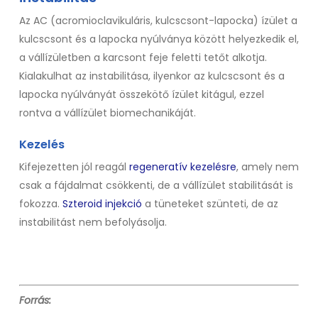
Az AC (acromioclavikuláris, kulcscsont-lapocka) ízület a
kulcscsont és a lapocka nyúlványa között helyezkedik el,
a vállízületben a karcsont feje feletti tetőt alkotja.
Kialakulhat az instabilitása, ilyenkor az kulcscsont és a
lapocka nyúlványát összekötő ízület kitágul, ezzel
rontva a vállízület biomechanikáját.
Kezelés
Kifejezetten jól reagál
regeneratív kezelésre
, amely nem
csak a fájdalmat csökkenti, de a vállízület stabilitását is
fokozza.
Szteroid injekció
a tüneteket szünteti, de az
instabilitást nem befolyásolja.
Forrás: