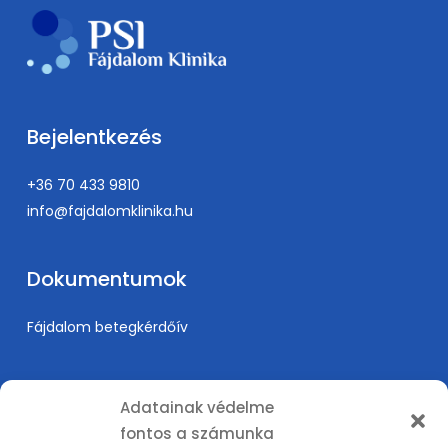
Bejelentkezés
+36 70 433 9810
info@fajdalomklinika.hu
Dokumentumok
Fájdalom betegkérdőív
Információk
Adatainak védelme
fontos a számunka
Árak