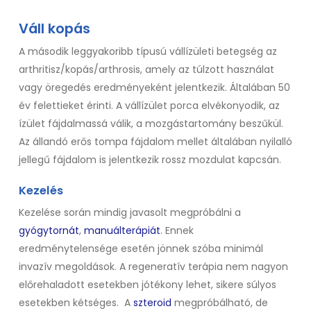
Váll kopás
A második leggyakoribb típusú vállízületi betegség az
arthritisz/kopás/arthrosis, amely az túlzott használat
vagy öregedés eredményeként jelentkezik. Általában 50
év felettieket érinti. A vállízület porca elvékonyodik, az
ízület fájdalmassá válik, a mozgástartomány beszűkül.
Az állandó erős tompa fájdalom mellet általában nyilalló
jellegű fájdalom is jelentkezik rossz mozdulat kapcsán.
Kezelés
Kezelése során mindig javasolt megpróbálni a
gyógytornát
,
manuálterápiát
. Ennek
eredménytelensége esetén jönnek szóba minimál
invazív megoldások. A regeneratív terápia nem nagyon
előrehaladott esetekben jótékony lehet, sikere súlyos
esetekben kétséges.
A
szteroid
megpróbálható, de