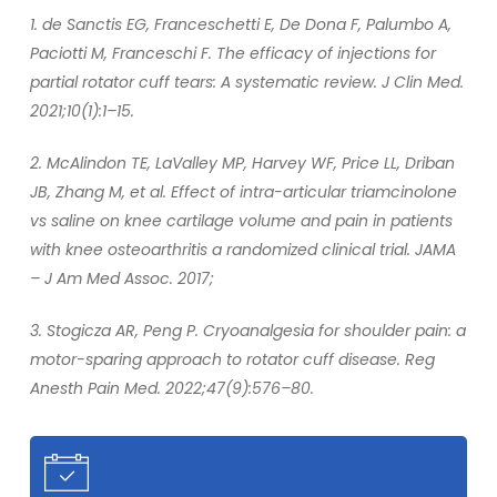
1. de Sanctis EG, Franceschetti E, De Dona F, Palumbo A,
Paciotti M, Franceschi F. The efficacy of injections for
partial rotator cuff tears: A systematic review. J Clin Med.
2021;10(1):1–15.
2. McAlindon TE, LaValley MP, Harvey WF, Price LL, Driban
JB, Zhang M, et al. Effect of intra-articular triamcinolone
vs saline on knee cartilage volume and pain in patients
with knee osteoarthritis a randomized clinical trial. JAMA
– J Am Med Assoc. 2017;
3. Stogicza AR, Peng P. Cryoanalgesia for shoulder pain: a
motor-sparing approach to rotator cuff disease. Reg
Anesth Pain Med. 2022;47(9):576–80.