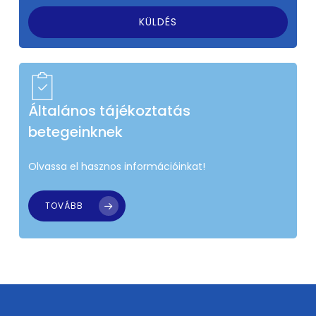
Általános tájékoztatás
betegeinknek
Olvassa el hasznos információinkat!
TOVÁBB