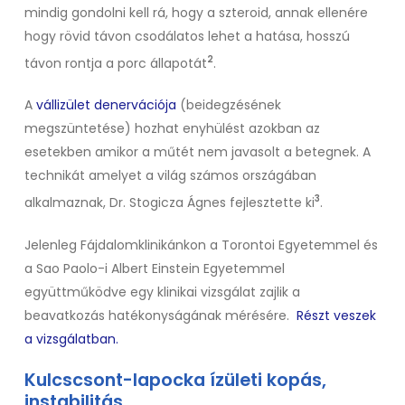
mindig gondolni kell rá, hogy a szteroid, annak ellenére
hogy rövid távon csodálatos lehet a hatása, hosszú
2
távon rontja a porc állapotát
.
A
vállizület denervációja
(beidegzésének
megszüntetése) hozhat enyhülést azokban az
esetekben amikor a műtét nem javasolt a betegnek. A
technikát amelyet a világ számos országában
3
alkalmaznak, Dr. Stogicza Ágnes fejlesztette ki
.
Jelenleg Fájdalomklinikánkon a Torontoi Egyetemmel és
a Sao Paolo-i Albert Einstein Egyetemmel
együttműködve egy klinikai vizsgálat zajlik a
beavatkozás hatékonyságának mérésére
.
Részt veszek
a vizsgálatban.
Kulcscsont-lapocka ízületi kopás,
instabilitás