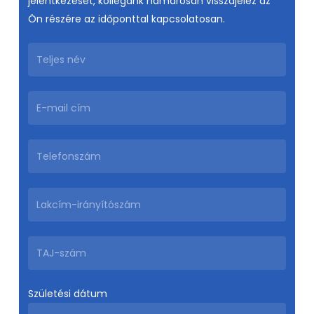
jelentkezését, kollégánk hamarosan visszajelez az
Ön részére az időponttal kapcsolatosan.
Születési dátum