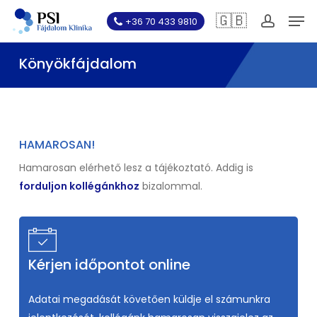
Skip
Men
🇬🇧
+36 70 433 9810
to
account
main
Könyökfájdalom
content
HAMAROSAN!
Hamarosan elérhető lesz a tájékoztató. Addig is
forduljon kollégánkhoz
bizalommal.
Kérjen időpontot online
Adatai megadását követően küldje el számunkra