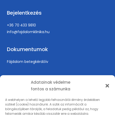
Bejelentkezés
+36 70 433 9810
info@fajdalomklinika.hu
Dokumentumok
Fájdalom betegkérdőív
Információk
Adatainak védelme
fontos a számunka
Árak
Karrier
A webhelyen a lehető legjobb felhasználói élmény érdekében
sütiket (cookie) használunk. A sütik az információt a
Orvosképzés
böngészőjében tárolják, a feladatuk pedig például az, hogy
Adatkezelési tájékoztató
felismerjék amikor később visszatér erre a weboldalra.