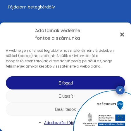
Fájdalom betegkérdőív
Információk
Adatainak védelme
fontos a számunka
Árak
Karrier
A webhelyen a lehető legjobb felhasználói élmény érdekében
sütiket (cookie) használunk. A sütik az információt a
Orvosképzés
böngészőjében tárolják, a feladatuk pedig például az, hogy
Adatkezelési tájékoztató
felismerjék amikor később visszatér erre a weboldalra.
Impresszum
Elfogad
Elutasít
© 2025 PSI Fájdalomklinika - REMP-MED Kft. | Minden tartalom szerzői jog
alatt áll. | Minden jog fenntartva | Készítette a
Rowww Design
Beállítások
facebook
linkedin
youtube
instagram
Adatkezelési tájékoztató