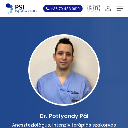
Skip
Men
🇬🇧
+36 70 433 9810
to
account
main
content
Dr. Pottyondy Pál
Aneszteziológus, intenzív terápiás szakorvos