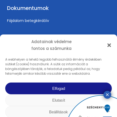
Dokumentumok
Fájdalom betegkérdőív
Információk
Adatainak védelme
fontos a számunka
Árak
Karrier
A webhelyen a lehető legjobb felhasználói élmény érdekében
sütiket (cookie) használunk. A sütik az információt a
Orvosképzés
böngészőjében tárolják, a feladatuk pedig például az, hogy
Adatkezelési tájékoztató
felismerjék amikor később visszatér erre a weboldalra.
Impresszum
Elfogad
Elutasít
© 2025 PSI Fájdalomklinika - REMP-MED Kft. | Minden tartalom szerzői jog
alatt áll. | Minden jog fenntartva | Készítette a
Rowww Design
Beállítások