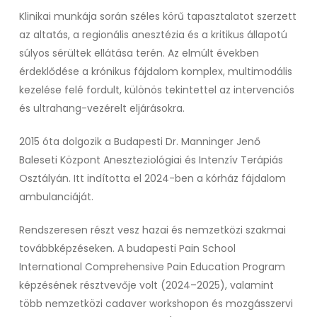
Klinikai munkája során széles körű tapasztalatot szerzett
az altatás, a regionális anesztézia és a kritikus állapotú
súlyos sérültek ellátása terén. Az elmúlt években
érdeklődése a krónikus fájdalom komplex, multimodális
kezelése felé fordult, különös tekintettel az intervenciós
és ultrahang-vezérelt eljárásokra.
2015 óta dolgozik a Budapesti Dr. Manninger Jenő
Baleseti Központ Aneszteziológiai és Intenzív Terápiás
Osztályán. Itt indította el 2024-ben a kórház fájdalom
ambulanciáját.
Rendszeresen részt vesz hazai és nemzetközi szakmai
továbbképzéseken. A budapesti Pain School
International Comprehensive Pain Education Program
képzésének résztvevője volt (2024–2025), valamint
több nemzetközi cadaver workshopon és mozgásszervi