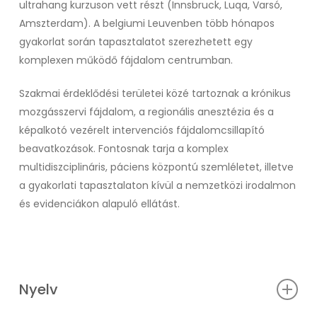
ultrahang kurzuson vett részt (Innsbruck, Luqa, Varsó,
Amszterdam). A belgiumi Leuvenben több hónapos
gyakorlat során tapasztalatot szerezhetett egy
komplexen működő fájdalom centrumban.
Szakmai érdeklődési területei közé tartoznak a krónikus
mozgásszervi fájdalom, a regionális anesztézia és a
képalkotó vezérelt intervenciós fájdalomcsillapító
beavatkozások. Fontosnak tarja a komplex
multidiszciplináris, páciens központú szemléletet, illetve
a gyakorlati tapasztalaton kívül a nemzetközi irodalmon
és evidenciákon alapuló ellátást.
Nyelv