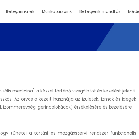
Betegeinknek
Munkatársaink
Betegeink mondták
Médi
is medicina) a kézzel történő vizsgálatot és kezelést jelenti.
zköz. Az orvos a kezeit használja az ízületek, izmok és idegek
l. izommerevség, gerincblokádok) érzékelésére és kezelésére.
ogy tünetei a tartási és mozgásszervi rendszer funkcionális