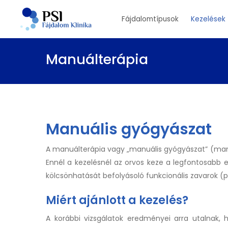
Skip
Fájdalomtípusok
Kezelések
to
main
content
Manuálterápia
Manuális gyógyászat
A manuálterápia vagy „manuális gyógyászat” (manuál
Ennél a kezelésnél az orvos keze a legfontosabb es
kölcsönhatását befolyásoló funkcionális zavarok (p
Miért ajánlott a kezelés?
A korábbi vizsgálatok eredményei arra utalnak, h