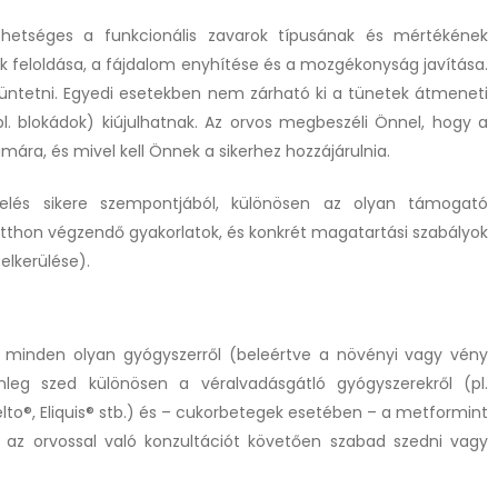
ehetséges a funkcionális zavarok típusának és mértékének
feloldása, a fájdalom enyhítése és a mozgékonyság javítása.
ntetni. Egyedi esetekben nem zárható ki a tünetek átmeneti
pl. blokádok) kiújulhatnak. Az orvos megbeszéli Önnel, hogy a
mára, és mivel kell Önnek a sikerhez hozzájárulnia.
és sikere szempontjából, különösen az olyan támogató
otthon végzendő gyakorlatok, és konkrét magatartási szabályok
elkerülése).
át minden olyan gyógyszerről (beleértve a növényi vagy vény
nleg szed különösen a véralvadásgátló gyógyszerekről (pl.
relto®, Eliquis® stb.) és – cukorbetegek esetében – a metformint
 az orvossal való konzultációt követően szabad szedni vagy