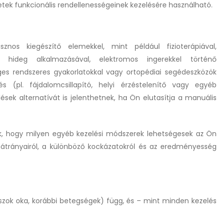
letek funkcionális rendellenességeinek kezelésére használható.
nos kiegészítő elemekkel, mint például fizioterápiával,
y hideg alkalmazásával, elektromos ingerekkel történő
ges rendszeres gyakorlatokkal vagy ortopédiai segédeszközök
s (pl. fájdalomcsillapító, helyi érzéstelenítő vagy egyéb
ések alternatívát is jelenthetnek, ha Ön elutasítja a manuális
k, hogy milyen egyéb kezelési módszerek lehetségesek az Ön
hátrányairól, a különböző kockázatokról és az eredményesség
aszok oka, korábbi betegségek) függ, és – mint minden kezelés