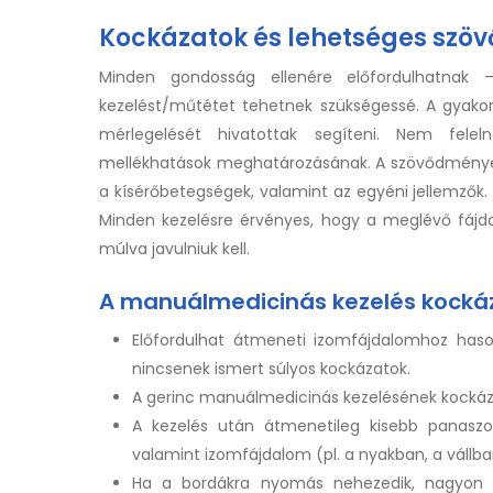
Kockázatok és lehetséges sz
Minden gondosság ellenére előfordulhatnak 
kezelést/műtétet tehetnek szükségessé. A gyakori
mérlegelését hivatottak segíteni. Nem fele
mellékhatások meghatározásának. A szövődmények
a kísérőbetegségek, valamint az egyéni jellemzők. 
Minden kezelésre érvényes, hogy a meglévő fáj
múlva javulniuk kell.
A manuálmedicinás kezelés kockáz
Előfordulhat átmeneti izomfájdalomhoz haso
nincsenek ismert súlyos kockázatok.
A gerinc manuálmedicinás kezelésének kockáz
A kezelés után átmenetileg kisebb panaszok,
valamint izomfájdalom (pl. a nyakban, a vállba
Ha a bordákra nyomás nehezedik, nagyon r