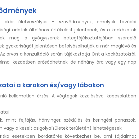
övődmények
– akár életveszélyes – szövődmények, amelyek további
sági adatok általános értékelést jelentenek, és a kockázatok
lnek meg a gyógyszerek betegtájékoztatójában szereplő
 gyakoriságát jelentősen befolyásolhatják a már meglévő és
Az orvos a konzultáció során tájékoztatja Önt a kockázatokról.
dalmai kezdetben erősödhetnek, de néhány óra vagy egy nap
atai a karokon és/vagy lábakon
nló kellemetlen érzés. A végtagok kezelésével kapcsolatban
atai
 mint fejfájás, hányinger, szédülés és keringési panaszok,
n vagy a kezelt csigolyaízületek területén) lehetségesek.
itka esetekben bordatörés következhet be, ami fájdalmat