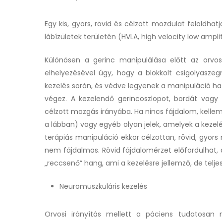
Egy kis, gyors, rövid és célzott mozdulat feloldhatj
lábízületek területén (HVLA, high velocity low ampl
Különösen a gerinc manipulálása előtt az orvos 
elhelyezésével úgy, hogy a blokkolt csigolyasze
kezelés során, és védve legyenek a manipuláció ha
végez. A kezelendő gerincoszlopot, bordát vagy í
célzott mozgás irányába. Ha nincs fájdalom, kelleme
a lábban) vagy egyéb olyan jelek, amelyek a kezelés
terápiás manipuláció ekkor célzottan, rövid, gyors 
nem fájdalmas. Rövid fájdalomérzet előfordulhat,
„reccsenő” hang, ami a kezelésre jellemző, de telje
Neuromuszkuláris kezelés
Orvosi irányítás mellett a páciens tudatosan 