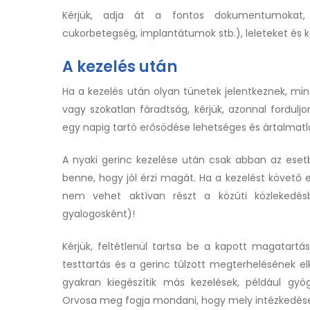
Kérjük, adja át a fontos dokumentumokat, pé
cukorbetegség, implantátumok stb.), leleteket és k
A kezelés után
Ha a kezelés után olyan tünetek jelentkeznek, min
vagy szokatlan fáradtság, kérjük, azonnal fordul
egy napig tartó erősödése lehetséges és ártalmatl
A nyaki gerinc kezelése után csak abban az esetb
benne, hogy jól érzi magát. Ha a kezelést követő e
nem vehet aktívan részt a közúti közlekedé
gyalogosként)!
Kérjük, feltétlenül tartsa be a kapott magatartá
testtartás és a gerinc túlzott megterhelésének e
gyakran kiegészítik más kezelések, például gyóg
Orvosa meg fogja mondani, hogy mely intézkedés