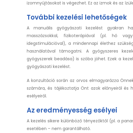
izomnyújtásokat is végezhet. Ez az izmok és az ízü
További kezelési lehetőségek
A manuális gyógyászati kezelést gyakran hasz
masszázsokkal, fizikoterápiával (pl. hő vag
idegstimulációval), a mindennapi élethez szüksé
használatával támogatni. A gyógyszeres kezelé
gyógyszerek beadása) is szóba jöhet. Ezek a kezel
gyógyászati kezelést.
A konzultáció során az orvos elmagyarázza Önne
számára, és tájékoztatja Önt azok előnyeiről és 
esélyeiről.
Az eredményesség esélyei
A kezelés sikere különböző tényezőktől (pl. a pan
esetében – nem garantálható.