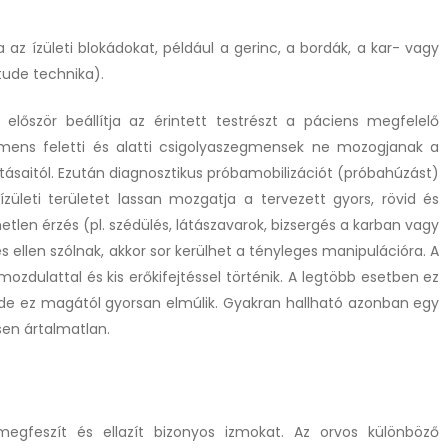
a az ízületi blokádokat, például a gerinc, a bordák, a kar- vagy
itude technika).
először beállítja az érintett testrészt a páciens megfelelő
gmens feletti és alatti csigolyaszegmensek ne mozogjanak a
tásaitól. Ezután diagnosztikus próbamobilizációt (próbahúzást)
zületi területet lassan mozgatja a tervezett gyors, rövid és
tlen érzés (pl. szédülés, látászavarok, bizsergés a karban vagy
 ellen szólnak, akkor sor kerülhet a tényleges manipulációra. A
mozdulattal és kis erőkifejtéssel történik. A legtöbb esetben ez
 de ez magától gyorsan elmúlik. Gyakran hallható azonban egy
sen ártalmatlan.
megfeszít és ellazít bizonyos izmokat. Az orvos különböző