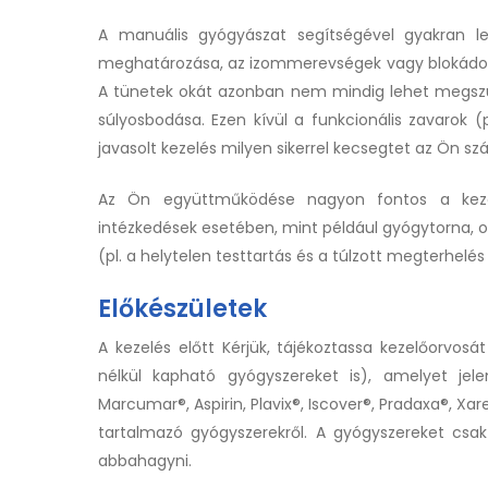
A manuális gyógyászat segítségével gyakran l
meghatározása, az izommerevségek vagy blokádok 
A tünetek okát azonban nem mindig lehet megszü
súlyosbodása. Ezen kívül a funkcionális zavarok (
javasolt kezelés milyen sikerrel kecsegtet az Ön szá
Az Ön együttműködése nagyon fontos a kezel
intézkedések esetében, mint például gyógytorna, 
(pl. a helytelen testtartás és a túlzott megterhelés 
Előkészületek
A kezelés előtt Kérjük, tájékoztassa kezelőorvos
nélkül kapható gyógyszereket is), amelyet jele
Marcumar®, Aspirin, Plavix®, Iscover®, Pradaxa®, Xa
tartalmazó gyógyszerekről. A gyógyszereket csak
abbahagyni.