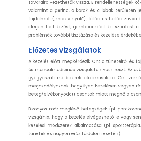
zavaraira vezethetők vissza. E rendellenességek 
valamint a gerinc, a karok és a lábak területén j
fájdalmat („merev nyak”), látási és hallási zavarok
idegen test érzést, gombócérzést és szorítást a
problémák további tisztázása és kezelése érdekéb
Előzetes vizsgálatok
A kezelés előtt megkérdezik Önt a tüneteiről és f
és manuálmedicinás vizsgálaton vesz részt. Ez azé
gyógyászati módszerek alkalmasak az Ön számá
megakadályoznák, hogy ilyen kezelésen vegyen rész
beteg/elvékonyodott csontok miatt megnő a cson
Bizonyos már meglévő betegségek (pl. porckorong
vizsgálnia, hogy a kezelés elvégezhető-e vagy sem
kezelési módszerek alkalmazása (pl. sportterápia
tünetek és nagyon erős fájdalom esetén).