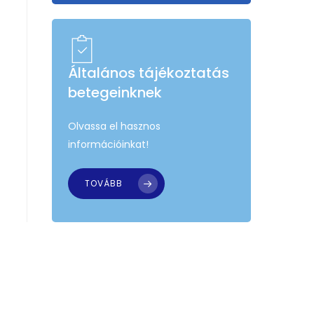
Általános tájékoztatás
betegeinknek
Olvassa el hasznos
információinkat!
TOVÁBB