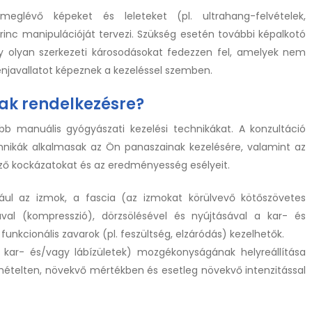
glévő képeket és leleteket (pl. ultrahang-felvételek,
erinc manipulációját tervezi. Szükség esetén további képalkotó
hogy olyan szerkezeti károsodásokat fedezzen fel, amelyek nem
njavallatot képeznek a kezeléssel szemben.
nak rendelkezésre?
bb manuális gyógyászati kezelési technikákat. A konzultáció
nikák alkalmasak az Ön panaszainak kezelésére, valamint az
öző kockázatokat és az eredményesség esélyeit.
ául az izmok, a fascia (az izmokat körülvevő kötőszövetes
al (kompresszió), dörzsölésével és nyújtásával a kar- és
 funkcionális zavarok (pl. feszültség, elzáródás) kezelhetők.
, kar- és/vagy lábízületek) mozgékonyságának helyreállítása
ételten, növekvő mértékben és esetleg növekvő intenzitással