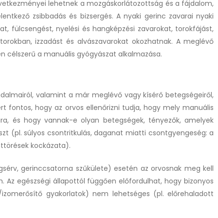
következményei lehetnek a mozgáskorlátozottság és a fájdalom,
elentkező zsibbadás és bizsergés. A nyaki gerinc zavarai nyaki
at, fülcsengést, nyelési és hangképzési zavarokat, torokfájást,
 torokban, izzadást és alvászavarokat okozhatnak. A meglévő
en célszerű a manuális gyógyászat alkalmazása.
ájdalmairól, valamint a már meglévő vagy kísérő betegségeiről,
rt fontos, hogy az orvos ellenőrizni tudja, hogy mely manuális
ra, és hogy vannak-e olyan betegségek, tényezők, amelyek
t (pl. súlyos csontritkulás, daganat miatti csontgyengeség: a
ttörések kockázata).
sérv, gerinccsatorna szűkülete) esetén az orvosnak meg kell
. Az egészségi állapottól függően előfordulhat, hogy bizonyos
/izomerősítő gyakorlatok) nem lehetséges (pl. előrehaladott