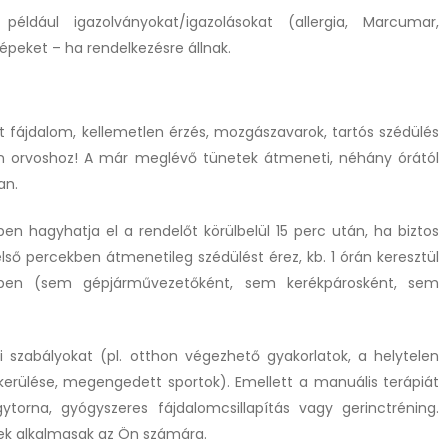
ldául igazolványokat/igazolásokat (allergia, Marcumar,
épeket – ha rendelkezésre állnak.
t fájdalom, kellemetlen érzés, mozgászavarok, tartós szédülés
jon orvoshoz! A már meglévő tünetek átmeneti, néhány órától
an.
en hagyhatja el a rendelőt körülbelül 15 perc után, ha biztos
lső percekben átmenetileg szédülést érez, kb. 1 órán keresztül
sben (sem gépjárművezetőként, sem kerékpárosként, sem
si szabályokat (pl. otthon végezhető gyakorlatok, a helytelen
lkerülése, megengedett sportok). Emellett a manuális terápiát
ytorna, gyógyszeres fájdalomcsillapítás vagy gerinctréning.
ek alkalmasak az Ön számára.