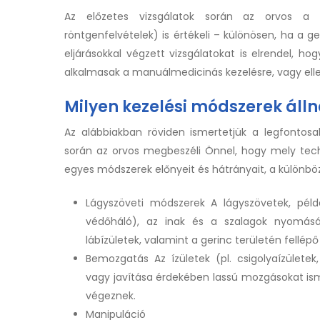
Az előzetes vizsgálatok során az orvos a me
röntgenfelvételek) is értékeli – különösen, ha a g
eljárásokkal végzett vizsgálatokat is elrendel, 
alkalmasak a manuálmedicinás kezelésre, vagy elle
Milyen kezelési módszerek áll
Az alábbiakban röviden ismertetjük a legfontosa
során az orvos megbeszéli Önnel, hogy mely tech
egyes módszerek előnyeit és hátrányait, a különb
Lágyszöveti módszerek A lágyszövetek, péld
védőháló), az inak és a szalagok nyomásáv
lábízületek, valamint a gerinc területén fellépő
Bemozgatás Az ízületek (pl. csigolyaízületek
vagy javítása érdekében lassú mozgásokat ism
végeznek.
Manipuláció