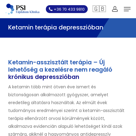
Skip
Men
🇬🇧
+36 70 433 9810
to
account
main
Ketamin terápia depresszióban
content
Ketamin-asszisztált terápia – Új
lehetőség a kezelésre nem reagáló
krónikus depresszióban
A ketamin több mint ötven éve ismert és
biztonságosan alkalmazott gyógyszer, amelyet
eredetileg altatásra használtak. Az elmúlt évek
tudományos eredményei szerint a ketamin-asszisztált
terápia ellenőrzött orvosi körülmények között,
alkalmazva evidencián alapuló lehetőséget kínál azok
számára, akiknél a hagyományos antidepresszív