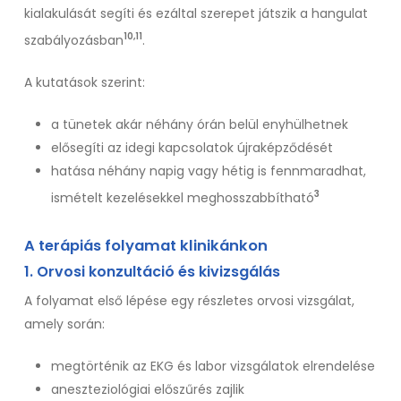
kialakulását segíti és ezáltal szerepet játszik a hangulat
10,11
szabályozásban
.
A kutatások szerint:
a tünetek akár néhány órán belül enyhülhetnek
elősegíti az idegi kapcsolatok újraképződését
hatása néhány napig vagy hétig is fennmaradhat,
3
ismételt kezelésekkel meghosszabbítható
A terápiás folyamat klinikánkon
1. Orvosi konzultáció és kivizsgálás
A folyamat első lépése egy részletes orvosi vizsgálat,
amely során:
megtörténik az EKG és labor vizsgálatok elrendelése
aneszteziológiai előszűrés zajlik