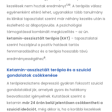
1,10
kezelések nem hoztak eredményt
. A terápiás válasz
egyénenként eltérő lehet, ugyanakkor több tanulmány
és klinikai tapasztalat szerint már néhány kezelés után is
észlelhető az állapotjavulás. A pszichológiai
támogatással kombinált megközelítés – az ún.
ketamin-asszisztált terápia (KAT)
– tapasztalatai
szerint hozzájárul a pozitív hatások tartós
fennmaradásához és a terápia hosszabb távú
6
eredményességéhez
.
Ketamin-asszisztált terápia
és a szuicid
gondolatok csökkenése
A terápiarezisztens depresszió gyakran fokozott szuicid
gondolatokkal jár, amelyek gyors és hatékony
beavatkozást igényelnek. Kutatások szerint a
ketamin
már 24 órán belül jelentősen csökkentheti a
szuicid ideációt
, még akkor is, ha a korábbi kezelések