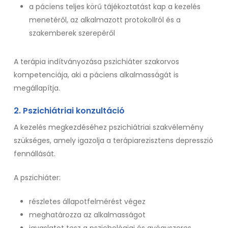
a páciens teljes körű tájékoztatást kap a kezelés
menetéről, az alkalmazott protokollról és a
szakemberek szerepéről
A terápia indítványozása pszichiáter szakorvos
kompetenciája, aki a páciens alkalmasságát is
megállapítja.
2. Pszichiátriai konzultáció
A kezelés megkezdéséhez pszichiátriai szakvélemény
szükséges, amely igazolja a terápiarezisztens depresszió
fennállását.
A pszichiáter:
részletes állapotfelmérést végez
meghatározza az alkalmasságot
javaslatot tesz a pszichológiai és gyógyszeres