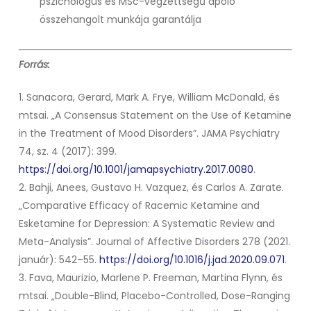
pszichológus és MSc-végzettségű ápoló
összehangolt munkája garantálja
Forrás:
1. Sanacora, Gerard, Mark A. Frye, William McDonald, és
mtsai. „A Consensus Statement on the Use of Ketamine
in the Treatment of Mood Disorders”.
JAMA Psychiatry
74, sz. 4 (2017): 399.
https://doi.org/10.1001/jamapsychiatry.2017.0080
.
2. Bahji, Anees, Gustavo H. Vazquez, és Carlos A. Zarate.
„Comparative Efficacy of Racemic Ketamine and
Esketamine for Depression: A Systematic Review and
Meta-Analysis”.
Journal of Affective Disorders
278 (2021.
január): 542–55.
https://doi.org/10.1016/j.jad.2020.09.071
.
3. Fava, Maurizio, Marlene P. Freeman, Martina Flynn, és
mtsai. „Double-Blind, Placebo-Controlled, Dose-Ranging