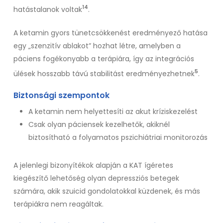
14
hatástalanok voltak
.
A ketamin gyors tünetcsökkenést eredményező hatása
egy „szenzitív ablakot” hozhat létre, amelyben a
páciens fogékonyabb a terápiára, így az integrációs
5
ülések hosszabb távú stabilitást eredményezhetnek
.
Biztonsági szempontok
A ketamin nem helyettesíti az akut kríziskezelést
Csak olyan páciensek kezelhetők, akiknél
biztosítható a folyamatos pszichiátriai monitorozás
A jelenlegi bizonyítékok alapján a KAT ígéretes
kiegészítő lehetőség olyan depressziós betegek
számára, akik szuicid gondolatokkal küzdenek, és más
terápiákra nem reagáltak.