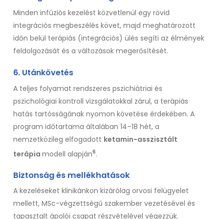
Minden infúziós kezelést közvetlenül egy rövid
integrációs megbeszélés követ, majd meghatározott
időn belül terápiás (integrációs) ülés segíti az élmények
feldolgozását és a változások megerősítését.
6. Utánkövetés
A teljes folyamat rendszeres pszichiátriai és
pszichológiai kontroll vizsgálatokkal zárul, a terápiás
hatás tartósságának nyomon követése érdekében. A
program időtartama általában 14–18 hét, a
nemzetközileg elfogadott
k
etamin-asszisztált
6
terápia
modell alapján
.
Biztonság és mellékhatások
A kezeléseket klinikánkon kizárólag orvosi felügyelet
mellett, MSc-végzettségű szakember vezetésével és
tapasztalt ápolói csapat részvételével végezzük.