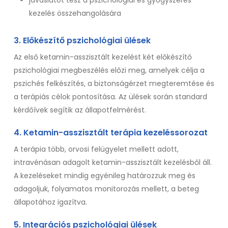
kezelés összehangolására
3. Előkészítő pszichológiai ülések
Az első ketamin-asszisztált kezelést két előkészítő
pszichológiai megbeszélés előzi meg, amelyek célja a
pszichés felkészítés, a biztonságérzet megteremtése és
a terápiás célok pontosítása. Az ülések során standard
kérdőívek segítik az állapotfelmérést.
4. Ketamin-asszisztált terápia kezeléssorozat
A terápia több, orvosi felügyelet mellett adott,
intravénásan adagolt ketamin-asszisztált kezelésből áll.
A kezeléseket mindig egyénileg határozzuk meg és
adagoljuk, folyamatos monitorozás mellett, a beteg
állapotához igazítva.
5. Integrációs pszichológiai ülések