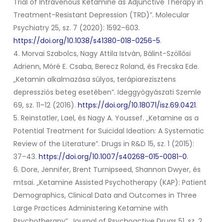
Trial of Intravenous Ketamine as Adjunctive Therapy in
Treatment-Resistant Depression (TRD)”.
Molecular
Psychiatry
25, sz. 7 (2020): 1592–603.
https://doi.org/10.1038/s41380-018-0256-5
.
4. Morvai Szabolcs, Nagy Attila István, Bálint-Szöllősi
Adrienn, Móré E. Csaba, Berecz Roland, és Frecska Ede.
„Ketamin alkalmazása súlyos, terápiarezisztens
depressziós beteg esetében”.
Ideggyógyászati Szemle
69, sz. 11–12 (2016).
https://doi.org/10.18071/isz.69.0421
.
5. Reinstatler, Lael, és Nagy A. Youssef. „Ketamine as a
Potential Treatment for Suicidal Ideation: A Systematic
Review of the Literature”.
Drugs in R&D
15, sz. 1 (2015):
37–43.
https://doi.org/10.1007/s40268-015-0081-0
.
6. Dore, Jennifer, Brent Turnipseed, Shannon Dwyer, és
mtsai. „Ketamine Assisted Psychotherapy (KAP): Patient
Demographics, Clinical Data and Outcomes in Three
Large Practices Administering Ketamine with
Psychotherapy”.
Journal of Psychoactive Drugs
51, sz. 2