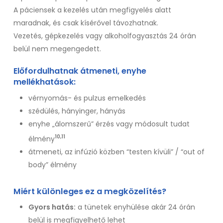
A páciensek a kezelés után megfigyelés alatt
maradnak, és csak kísérővel távozhatnak.
Vezetés, gépkezelés vagy alkoholfogyasztás 24 órán
belül nem megengedett.
Előfordulhatnak átmeneti, enyhe
mellékhatások:
vérnyomás- és pulzus emelkedés
szédülés, hányinger, hányás
enyhe „álomszerű” érzés vagy módosult tudat
10,11
élmény
átmeneti, az infúzió közben “testen kívüli” / “out of
body” élmény
Miért különleges ez a megközelítés?
Gyors hatás:
a tünetek enyhülése akár 24 órán
belül is megfigyelhető lehet