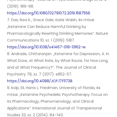
(2019): 189–98.
https://doi.org/10.1080/02791072.2019.1587556
.
7. Das, Ravi K., Grace Gale, Katie Walsh, és mtsai.
„Ketamine Can Reduce Harmful Drinking by
Pharmacologically Rewriting Drinking Memories”.
Nature
Communications
10, sz. 1 (2019): 5187.
https://doi.org/10.1038/s41467-019-13162-w
.
8. Andrade, Chittaranjan. „Ketamine for Depression, 4: In
What Dose, at What Rate, by What Route, for How Long,
and at What Frequency?”:
The Journal of Clinical
Psychiatry
78, sz. 7 (2017): e852–57.
https://doi.org/10.4088/JCP.17f11738
.
9. Kolp, Eli, Harris L. Friedman, University of Florida, és
mtsai. „Ketamine Psychedelic Psychotherapy: Focus on
Its Pharmacology, Phenomenology, and Clinical
Applications”.
International Journal of Transpersonal
Studies
33, sz. 2 (2014): 84–140.