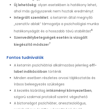
Új lehetőség:
olyan esetekben is hatékony lehet,
ahol más gyógyszerek nem hoztak eredményt
Integrált szemlélet:
a ketamin által megnyíló
„szenzitív ablak” támogatja a pszichológiai munka
6
hatékonyságát és a hosszabb távú stabilitást
Szenvedélybetegségek esetén is vizsgált
7
kiegészítő módszer
Fontos tudnivalók
A ketamin pszichiátriai alkalmazása jelenleg
off-
label indikációban
történik
Minden esetben részletes orvosi tájékoztatás és
írásos beleegyezés szükséges
A kezelés kizárólag
intézményi környezetben
,
szigorú szakmai protokoll szerint végezhető
A biztonságot pszichiáter, aneszteziológus,