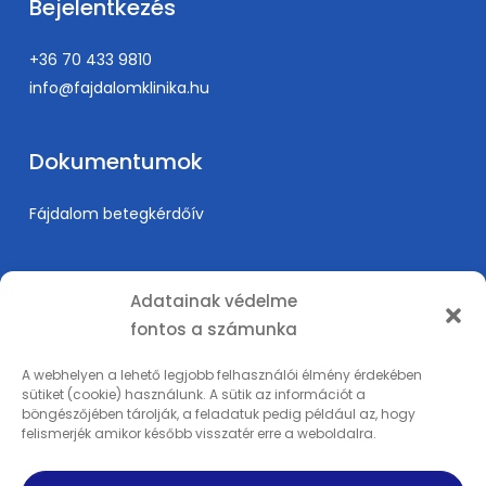
Bejelentkezés
+36 70 433 9810
info@fajdalomklinika.hu
Dokumentumok
Fájdalom betegkérdőív
Információk
Adatainak védelme
fontos a számunka
Árak
Karrier
A webhelyen a lehető legjobb felhasználói élmény érdekében
sütiket (cookie) használunk. A sütik az információt a
Orvosképzés
böngészőjében tárolják, a feladatuk pedig például az, hogy
Adatkezelési tájékoztató
felismerjék amikor később visszatér erre a weboldalra.
Impresszum