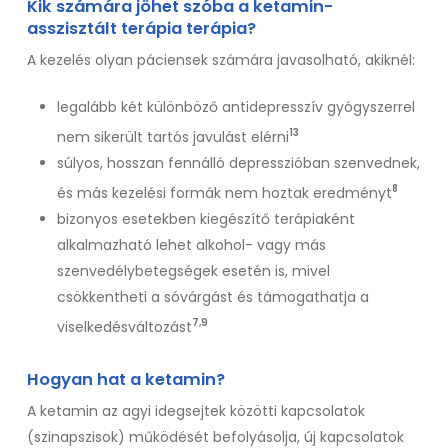
Kik számára jöhet szóba a ketamin-
asszisztált terápia terápia?
A kezelés olyan páciensek számára javasolható, akiknél:
legalább két különböző antidepresszív gyógyszerrel
13
nem sikerült tartós javulást elérni
súlyos, hosszan fennálló depresszióban szenvednek,
8
és más kezelési formák nem hoztak eredményt
bizonyos esetekben kiegészítő terápiaként
alkalmazható lehet alkohol- vagy más
szenvedélybetegségek esetén is, mivel
csökkentheti a sóvárgást és támogathatja a
7,9
viselkedésváltozást
Hogyan hat a ketamin?
A ketamin az agyi idegsejtek közötti kapcsolatok
(szinapszisok) működését befolyásolja, új kapcsolatok