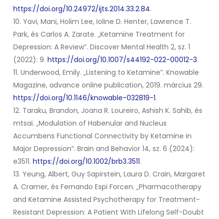
https://doi.org/10.24972/ijts.2014.33.2.84
.
10. Yavi, Mani, Holim Lee, Ioline D. Henter, Lawrence T.
Park, és Carlos A. Zarate. „Ketamine Treatment for
Depression: A Review”.
Discover Mental Health
2, sz. 1
(2022): 9.
https://doi.org/10.1007/s44192-022-00012-3
.
11. Underwood, Emily. „Listening to Ketamine”.
Knowable
Magazine
, advance online publication, 2019. március 29.
https://doi.org/10.1146/knowable-032819-1
.
12. Taraku, Brandon, Joana R. Loureiro, Ashish K. Sahib, és
mtsai. „Modulation of Habenular and Nucleus
Accumbens Functional Connectivity by Ketamine in
Major Depression”.
Brain and Behavior
14, sz. 6 (2024):
e3511.
https://doi.org/10.1002/brb3.3511
.
13. Yeung, Albert, Guy Sapirstein, Laura D. Crain, Margaret
A. Cramer, és Fernando Espi Forcen. „Pharmacotherapy
and Ketamine Assisted Psychotherapy for Treatment-
Resistant Depression: A Patient With Lifelong Self-Doubt