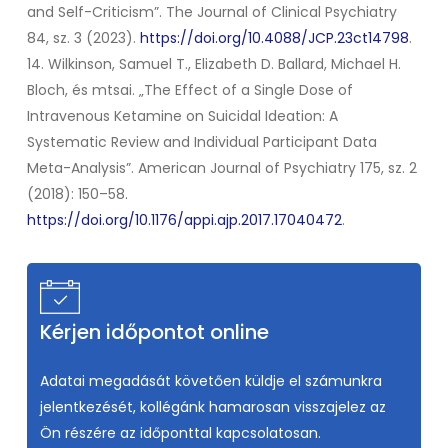
and Self-Criticism”.
The Journal of Clinical Psychiatry
84, sz. 3 (2023).
https://doi.org/10.4088/JCP.23ct14798
.
14. Wilkinson, Samuel T., Elizabeth D. Ballard, Michael H.
Bloch, és mtsai. „The Effect of a Single Dose of
Intravenous Ketamine on Suicidal Ideation: A
Systematic Review and Individual Participant Data
Meta-Analysis”.
American Journal of Psychiatry
175, sz. 2
(2018): 150–58.
https://doi.org/10.1176/appi.ajp.2017.17040472
.
Kérjen időpontot online
Adatai megadását követően küldje el számunkra
jelentkezését, kollégánk hamarosan visszajelez az
Ön részére az időponttal kapcsolatosan.