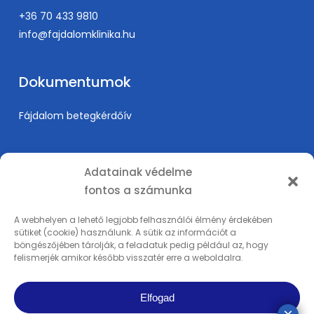
AB, Noon G. Transcranial Doppler findings in heart
+36 70 433 9810
failure patients with Left Ventricular Assist Devices
info@fajdalomklinika.hu
(LVAD) (Oral presentation) Society Vascular
Ultrasound Annual Conference, San Francisco, CA
(Abstract: Journal Vascular Ultrasound 5/2013 )
Dokumentumok
Mandy Thompson, Daniel Parker, Esther Collado,
Carl Votour, Adrien Racz, Gabor Rosta, Zsolt Garami
Fájdalom betegkérdőív
When does a carotid dissection become a
pseudoaneurysm? (Poster) Society Vascular
Információk
Ultrasound Annual Conference, San Francisco, CA
Adatainak védelme
(Abstract: Journal Vascular Ultrasound 5/2013 )
fontos a számunka
Árak
Endoszkópos és perkután diszkektómia ismertetése
Karrier
A webhelyen a lehető legjobb felhasználói élmény érdekében
(pószter, MIT, Lillafüred, 2016)
sütiket (cookie) használunk. A sütik az információt a
Orvosképzés
Intrathecalis fájdalomcsillapítás, nemzetközi
böngészőjében tárolják, a feladatuk pedig például az, hogy
Adatkezelési tájékoztató
felismerjék amikor később visszatér erre a weboldalra.
ajánlás, hazai tapasztalatok (előadás, MIT, Pécs és
Impresszum
MOFT, Szeged, 2018)
Elfogad