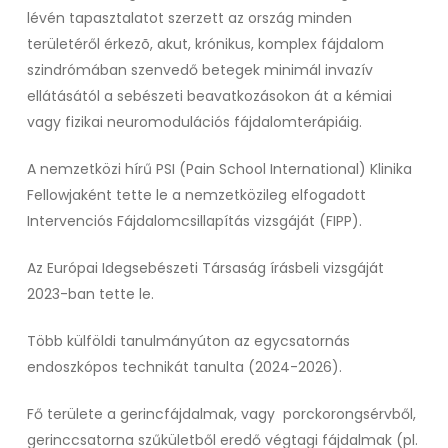
lévén tapasztalatot szerzett az ország minden
területéről érkezõ, akut, krónikus, komplex fájdalom
szindrómában szenvedő betegek minimál invazív
ellátásától a sebészeti beavatkozásokon át a kémiai
vagy fizikai neuromodulációs fájdalomterápiáig.
A nemzetközi hírű PSI (Pain School International) Klinika
Fellowjaként tette le a nemzetközileg elfogadott
Intervenciós Fájdalomcsillapítás vizsgáját (FIPP).
Az Európai Idegsebészeti Társaság írásbeli vizsgáját
2023-ban tette le.
Több külföldi tanulmányúton az egycsatornás
endoszkópos technikát tanulta (2024-2026).
Fő területe a gerincfájdalmak, vagy
porckorongsérvből,
gerinccsatorna szűkületből eredő végtagi fájdalmak (pl.