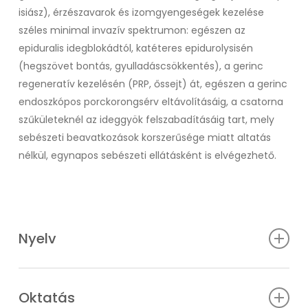
isiász), érzészavarok és izomgyengeségek kezelése
széles minimal invazív spektrumon: egészen az
epiduralis idegblokádtól, katéteres epidurolysisén
(hegszövet bontás, gyulladáscsökkentés), a gerinc
regeneratív kezelésén (PRP, őssejt) át, egészen a gerinc
endoszkópos porckorongsérv eltávolításáig, a csatorna
szűkületeknél az ideggyök felszabadításáig tart, mely
sebészeti beavatkozások korszerűsége miatt altatás
nélkül, egynapos sebészeti ellátásként is elvégezhető.
Nyelv
Magyar (Anyanyelv)
Angol (Felsőfok)
Oktatás