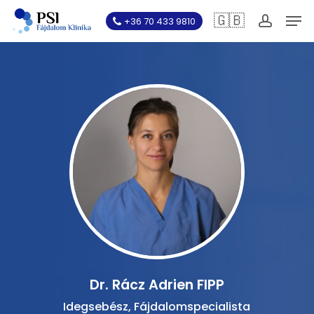
Skip
Men
🇬🇧
+36 70 433 9810
to
account
main
content
Dr. Rácz Adrien FIPP
Idegsebész, Fájdalomspecialista