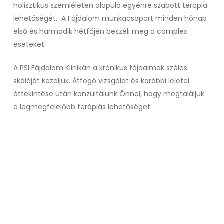
holisztikus szemléleten alapuló egyénre szabott terápia
lehetőségét. A Fájdalom munkacsoport minden hónap
első és harmadik hétfőjén beszéli meg a complex
eseteket.
A PSI Fájdalom Klinikán a krónikus fájdalmak széles
skáláját kezeljük. Átfogó vizsgálat és korábbi leletei
áttekintése után konzultálunk Önnel, hogy megtaláljuk
a legmegfelelőbb terápiás lehetőséget.