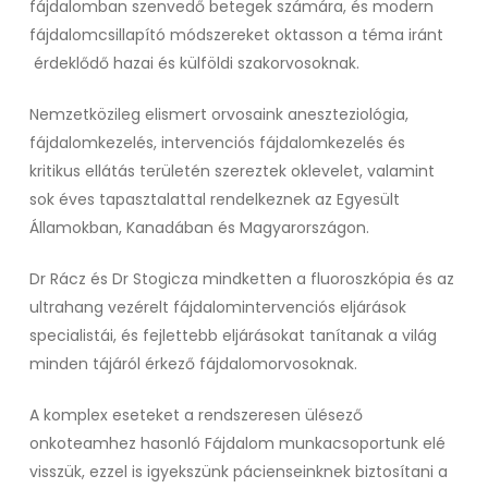
fájdalomban szenvedő betegek számára, és modern
fájdalomcsillapító módszereket oktasson a téma iránt
érdeklődő hazai és külföldi szakorvosoknak.
Nemzetközileg elismert orvosaink aneszteziológia,
fájdalomkezelés, intervenciós fájdalomkezelés és
kritikus ellátás területén szereztek oklevelet, valamint
sok éves tapasztalattal rendelkeznek az Egyesült
Államokban, Kanadában és Magyarországon.
Dr Rácz és Dr Stogicza mindketten a fluoroszkópia és az
ultrahang vezérelt fájdalomintervenciós eljárások
specialistái, és fejlettebb eljárásokat tanítanak a világ
minden tájáról érkező fájdalomorvosoknak.
A komplex eseteket a rendszeresen ülésező
onkoteamhez hasonló Fájdalom munkacsoportunk elé
visszük, ezzel is igyekszünk pácienseinknek biztosítani a