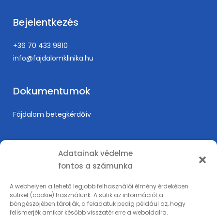
Bejelentkezés
+36 70 433 9810
info@fajdalomklinika.hu
Dokumentumok
Fájdalom betegkérdőív
Információk
Adatainak védelme
fontos a számunka
Árak
Karrier
A webhelyen a lehető legjobb felhasználói élmény érdekében
sütiket (cookie) használunk. A sütik az információt a
Orvosképzés
böngészőjében tárolják, a feladatuk pedig például az, hogy
Adatkezelési tájékoztató
felismerjék amikor később visszatér erre a weboldalra.