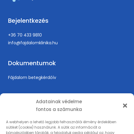
Bejelentkezés
+36 70 433 9810
info@fajdalomklinika.hu
Dokumentumok
Fájdalom betegkérdőív
Információk
Adatainak védelme
fontos a számunka
Árak
Karrier
A webhelyen a lehető legjobb felhasználói élmény érdekében
sütiket (cookie) használunk. A sütik az információt a
Orvosképzés
böngészőjében tárolják, a feladatuk pedig például az, hogy