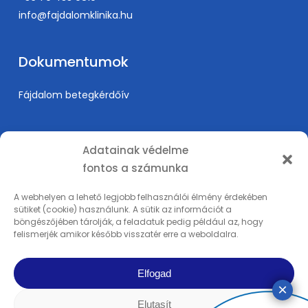
info@fajdalomklinika.hu
Dokumentumok
Fájdalom betegkérdőív
Információk
Adatainak védelme
fontos a számunka
Árak
Karrier
A webhelyen a lehető legjobb felhasználói élmény érdekében
sütiket (cookie) használunk. A sütik az információt a
Orvosképzés
böngészőjében tárolják, a feladatuk pedig például az, hogy
Adatkezelési tájékoztató
felismerjék amikor később visszatér erre a weboldalra.
Impresszum
Elfogad
Elutasít