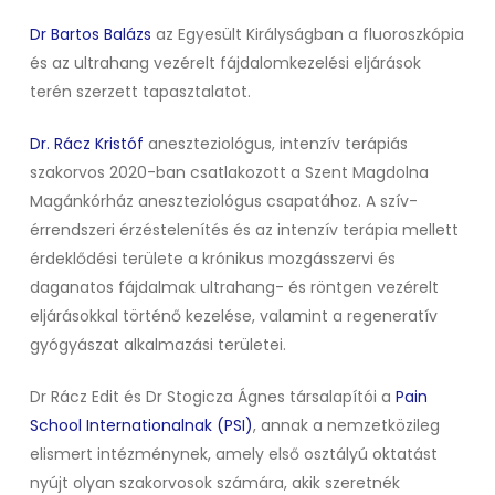
Dr Bartos Balázs
az Egyesült Királyságban a fluoroszkópia
és az ultrahang vezérelt fájdalomkezelési eljárások
terén szerzett tapasztalatot.
Dr. Rácz Kristóf
aneszteziológus, intenzív terápiás
szakorvos 2020-ban csatlakozott a Szent Magdolna
Magánkórház aneszteziológus csapatához. A szív-
érrendszeri érzéstelenítés és az intenzív terápia mellett
érdeklődési területe a krónikus mozgásszervi és
daganatos fájdalmak ultrahang- és röntgen vezérelt
eljárásokkal történő kezelése, valamint a regeneratív
gyógyászat alkalmazási területei.
Dr Rácz Edit és Dr Stogicza Ágnes társalapítói a
Pain
School Internationalnak (PSI)
, annak a nemzetközileg
elismert intézménynek, amely első osztályú oktatást
nyújt olyan szakorvosok számára, akik szeretnék