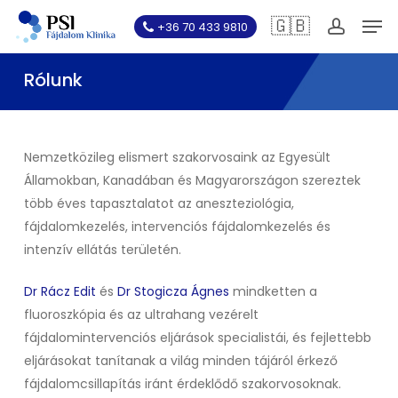
Skip
Men
🇬🇧
+36 70 433 9810
to
account
main
Rólunk
content
Nemzetközileg elismert szakorvosaink az Egyesült
Államokban, Kanadában és Magyarországon szereztek
több éves tapasztalatot az aneszteziológia,
fájdalomkezelés, intervenciós fájdalomkezelés és
intenzív ellátás területén.
Dr Rácz Edit
és
Dr Stogicza Ágnes
mindketten a
fluoroszkópia és az ultrahang vezérelt
fájdalomintervenciós eljárások specialistái, és fejlettebb
eljárásokat tanítanak a világ minden tájáról érkező
fájdalomcsillapítás iránt érdeklődő szakorvosoknak.