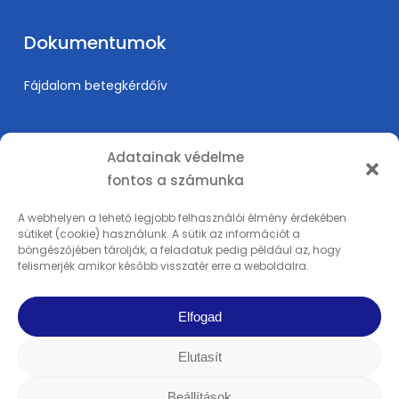
Dokumentumok
Fájdalom betegkérdőív
Információk
Adatainak védelme
fontos a számunka
Árak
Karrier
A webhelyen a lehető legjobb felhasználói élmény érdekében
sütiket (cookie) használunk. A sütik az információt a
Orvosképzés
böngészőjében tárolják, a feladatuk pedig például az, hogy
Adatkezelési tájékoztató
felismerjék amikor később visszatér erre a weboldalra.
Impresszum
Elfogad
Elutasít
© 2025 PSI Fájdalomklinika - REMP-MED Kft. | Minden tartalom szerzői jog
alatt áll. | Minden jog fenntartva | Készítette a
Rowww Design
Beállítások