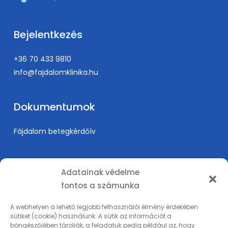
Bejelentkezés
+36 70 433 9810
info@fajdalomklinika.hu
Dokumentumok
Fájdalom betegkérdőív
Információk
Adatainak védelme
fontos a számunka
Árak
Karrier
A webhelyen a lehető legjobb felhasználói élmény érdekében
sütiket (cookie) használunk. A sütik az információt a
Orvosképzés
böngészőjében tárolják, a feladatuk pedig például az, hogy