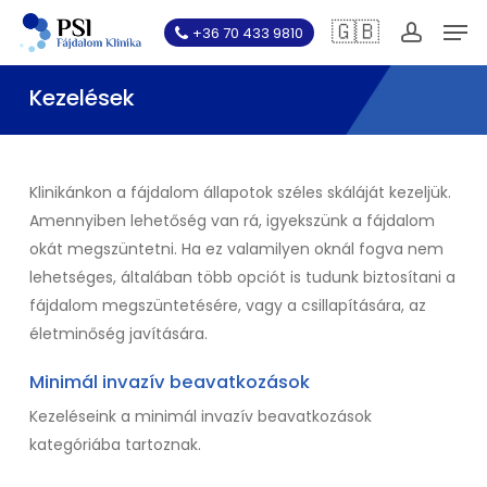
Skip
Men
🇬🇧
+36 70 433 9810
to
account
main
Kezelések
content
Klinikánkon a fájdalom állapotok széles skáláját kezeljük.
Amennyiben lehetőség van rá, igyekszünk a fájdalom
okát megszüntetni. Ha ez valamilyen oknál fogva nem
lehetséges, általában több opciót is tudunk biztosítani a
fájdalom megszüntetésére, vagy a csillapítására, az
életminőség javítására.
Minimál invazív beavatkozások
Kezeléseink a minimál invazív beavatkozások
kategóriába tartoznak.