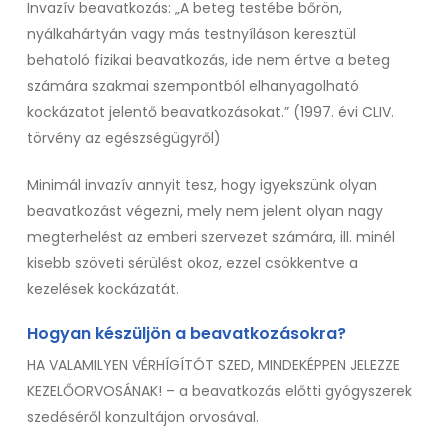
Invazív beavatkozás: „A beteg testébe bőrön,
nyálkahártyán vagy más testnyíláson keresztül
behatoló fizikai beavatkozás, ide nem értve a beteg
számára szakmai szempontból elhanyagolható
kockázatot jelentő beavatkozásokat.” (1997. évi CLIV.
törvény az egészségügyről)
Minimál invazív annyit tesz, hogy igyekszünk olyan
beavatkozást végezni, mely nem jelent olyan nagy
megterhelést az emberi szervezet számára, ill. minél
kisebb szöveti sérülést okoz, ezzel csökkentve a
kezelések kockázatát.
Hogyan készüljön a beavatkozásokra?
HA VALAMILYEN VÉRHÍGÍTÓT SZED, MINDEKÉPPEN JELEZZE
KEZELŐORVOSÁNAK! – a beavatkozás előtti gyógyszerek
szedéséről konzultájon orvosával.