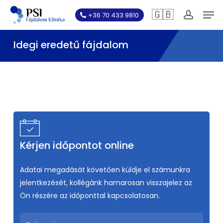
Skip
Men
🇬🇧
+36 70 433 9810
to
account
main
Idegi eredetű fájdalom
content
Kérjen időpontot online
Adatai megadását követően küldje el számunkra
jelentkezését, kollégánk hamarosan visszajelez az
Ön részére az időponttal kapcsolatosan.