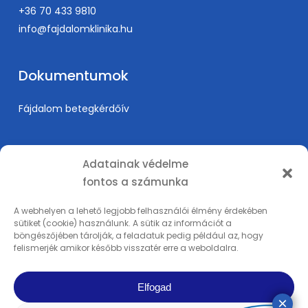
+36 70 433 9810
info@fajdalomklinika.hu
Dokumentumok
Fájdalom betegkérdőív
Információk
Adatainak védelme
fontos a számunka
Árak
Karrier
A webhelyen a lehető legjobb felhasználói élmény érdekében
sütiket (cookie) használunk. A sütik az információt a
Orvosképzés
böngészőjében tárolják, a feladatuk pedig például az, hogy
Adatkezelési tájékoztató
felismerjék amikor később visszatér erre a weboldalra.
Impresszum
Elfogad