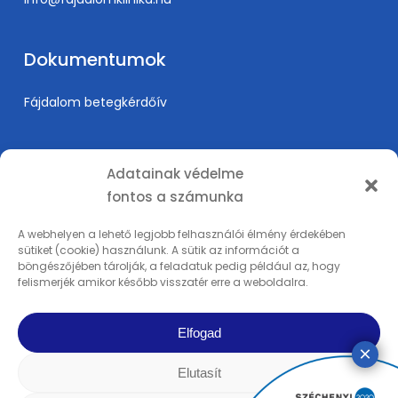
Dokumentumok
Fájdalom betegkérdőív
Információk
Adatainak védelme
fontos a számunka
Árak
Karrier
A webhelyen a lehető legjobb felhasználói élmény érdekében
sütiket (cookie) használunk. A sütik az információt a
Orvosképzés
böngészőjében tárolják, a feladatuk pedig például az, hogy
Adatkezelési tájékoztató
felismerjék amikor később visszatér erre a weboldalra.
Impresszum
Elfogad
Elutasít
© 2025 PSI Fájdalomklinika - REMP-MED Kft. | Minden tartalom szerzői jog