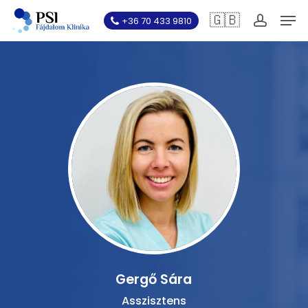
Skip
Men
🇬🇧
+36 70 433 9810
to
account
main
content
Gergő Sára
Asszisztens