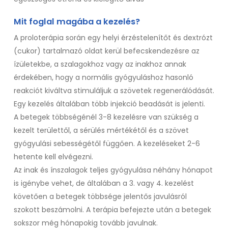
Mit foglal magába a kezelés?
A proloterápia során egy helyi érzéstelenítőt és dextrózt
(cukor) tartalmazó oldat kerül befecskendezésre az
ízületekbe, a szalagokhoz vagy az inakhoz annak
érdekében, hogy a normális gyógyuláshoz hasonló
reakciót kiváltva stimuláljuk a szövetek regenerálódását.
Egy kezelés általában több injekció beadását is jelenti.
A betegek többségénél 3-8 kezelésre van szükség a
kezelt területtől, a sérülés mértékétől és a szövet
gyógyulási sebességétől függően. A kezeléseket 2-6
hetente kell elvégezni.
Az inak és ínszalagok teljes gyógyulása néhány hónapot
is igénybe vehet, de általában a 3. vagy 4. kezelést
követően a betegek többsége jelentős javulásról
szokott beszámolni. A terápia befejezte után a betegek
sokszor még hónapokig tovább javulnak.