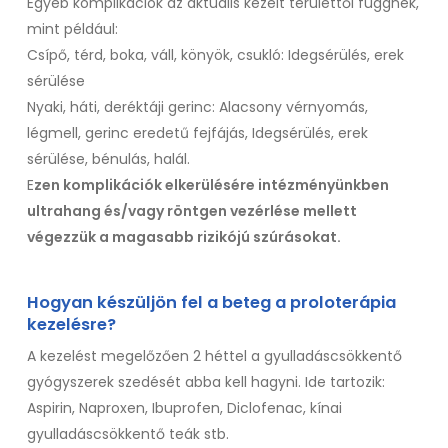
Egyéb komplikációk az aktuális kezelt területtől függnek,
mint például:
Csípő, térd, boka, váll, könyök, csukló: Idegsérülés, erek
sérülése
Nyaki, háti, deréktáji gerinc: Alacsony vérnyomás,
légmell, gerinc eredetű fejfájás, Idegsérülés, erek
sérülése, bénulás, halál.
E
zen komplikációk elkerülésére intézményünkben
ultrahang és/vagy röntgen vezérlése mellett
végezzük a magasabb rizikójú szúrásokat.
Hogyan készüljön fel a beteg a proloterápia
kezelésre?
A kezelést megelőzően 2 héttel a gyulladáscsökkentő
gyógyszerek szedését abba kell hagyni. Ide tartozik:
Aspirin, Naproxen, Ibuprofen, Diclofenac, kínai
gyulladáscsökkentő teák stb.