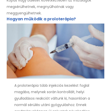
Kopás vagy baleset következtében az ínszalagok
megsérülhetnek, megnyúlhatnak vagy
meggyengülhetnek.
Hogyan működik a proloterápia?
A proloterápia több injekciós kezelést foglal
magába, melynek során kontrollált, helyi
gyulladásos reakciót váltunk ki, hasonlóan a
normál sérülés utáni gyógyuláshoz. Ennek