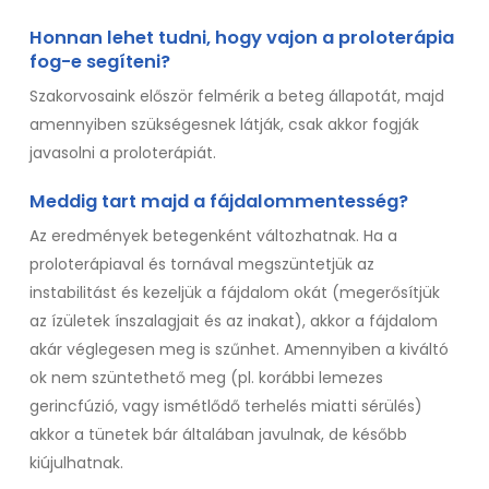
Honnan lehet tudni, hogy vajon a proloterápia
fog-e segíteni?
Szakorvosaink először felmérik a beteg állapotát, majd
amennyiben szükségesnek látják, csak akkor fogják
javasolni a proloterápiát.
Meddig tart majd a fájdalommentesség?
Az eredmények betegenként változhatnak. Ha a
proloterápiaval és tornával megszüntetjük az
instabilitást és kezeljük a fájdalom okát (megerősítjük
az ízületek ínszalagjait és az inakat), akkor a fájdalom
akár véglegesen meg is szűnhet. Amennyiben a kiváltó
ok nem szüntethető meg (pl. korábbi lemezes
gerincfúzió, vagy ismétlődő terhelés miatti sérülés)
akkor a tünetek bár általában javulnak, de később
kiújulhatnak.