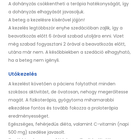
A dohányzás csökkentheti a terápia hatékonyságát, így
a dohányzás elhagyását javasoljuk.
A beteg a kezelésre kísérővel jöjjön!
A kezelés legtöbbször enyhe szedációban zajlik, így a
beavatkozás előtt 6 órával szabad utoljára enni. Vizet
még szabad fogyasztani 2 órával a beavatkozás előtt,
utána már nem. A későbbiekben a szedáció elhagyható,
ha a beteg nem igényli.
Utókezelés
A kezelést követően a páciens folytathat minden
szokásos aktivitást, de óvatosan, nehogy megerőltesse
magát. A fizikoterápia, gyógytorna mihamarabbi
elkezdése fontos és tovább fokozza a proloterápia
eredményességet.
Egészséges, fehérjedús diéta, valamint C-vitamin (napi
500 mg) szedése javasolt.