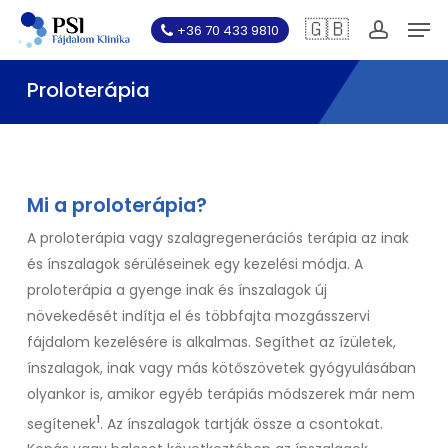
Skip
Men
🇬🇧
+36 70 433 9810
to
account
main
Proloterápia
content
Mi a proloterápia?
A proloterápia vagy szalagregenerációs terápia az inak
és ínszalagok sérüléseinek egy kezelési módja. A
proloterápia a gyenge inak és ínszalagok új
növekedését indítja el és többfajta mozgásszervi
fájdalom kezelésére is alkalmas. Segíthet az ízületek,
ínszalagok, inak vagy más kötőszövetek gyógyulásában
olyankor is, amikor egyéb terápiás módszerek már nem
1
segítenek
. Az ínszalagok tartják össze a csontokat.