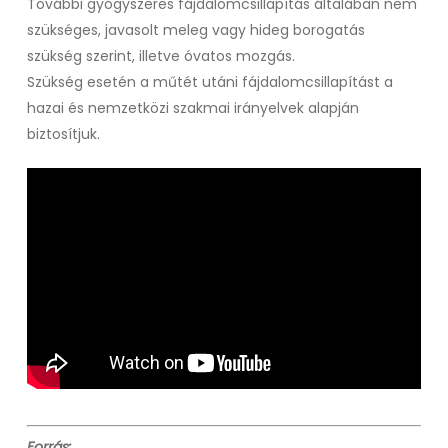
További gyógyszeres fájdalomcsillapítás általában nem
szükséges, javasolt meleg vagy hideg borogatás
szükség szerint, illetve óvatos mozgás.
Szükség esetén a műtét utáni fájdalomcsillapítást a
hazai és nemzetközi szakmai irányelvek alapján
biztosítjuk.
Forrás: