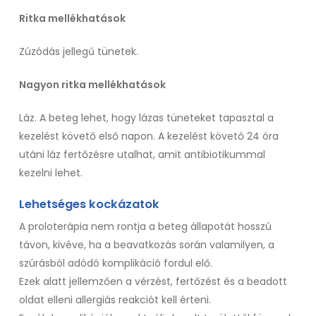
Ritka mellékhatások
Zúzódás jellegű tünetek.
Nagyon ritka mellékhatások
Láz. A beteg lehet, hogy lázas tüneteket tapasztal a
kezelést követő első napon. A kezelést követő 24 óra
utáni láz fertőzésre utalhat, amit antibiotikummal
kezelni lehet.
Lehetséges kockázatok
A proloterápia nem rontja a beteg állapotát hosszú
távon, kivéve, ha a beavatkozás során valamilyen, a
szúrásból adódó komplikáció fordul elő.
Ezek alatt jellemzően a vérzést, fertőzést és a beadott
oldat elleni allergiás reakciót kell érteni.