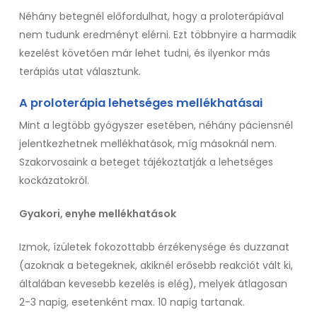
Néhány betegnél előfordulhat, hogy a proloterápiával
nem tudunk eredményt elérni. Ezt többnyire a harmadik
kezelést követően már lehet tudni, és ilyenkor más
terápiás utat választunk.
A proloterápia lehetséges mellékhatásai
Mint a legtöbb gyógyszer esetében, néhány páciensnél
jelentkezhetnek mellékhatások, míg másoknál nem.
Szakorvosaink a beteget tájékoztatják a lehetséges
kockázatokról.
Gyakori, enyhe mellékhatások
Izmok, ízületek fokozottabb érzékenysége és duzzanat
(azoknak a betegeknek, akiknél erősebb reakciót vált ki,
általában kevesebb kezelés is elég), melyek átlagosan
2-3 napig, esetenként max. 10 napig tartanak.