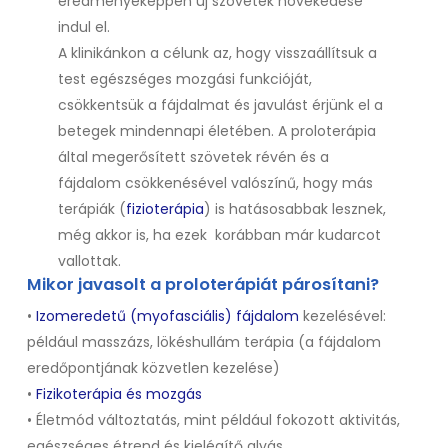
eredményeképpen új szövetek növekedése
indul el.
A klinikánkon a célunk az, hogy visszaállítsuk a
test egészséges mozgási funkcióját,
csökkentsük a fájdalmat és javulást érjünk el a
betegek mindennapi életében. A proloterápia
által megerősített szövetek révén és a
fájdalom csökkenésével valószínű, hogy más
terápiák (
fizioterápia
) is hatásosabbak lesznek,
még akkor is, ha ezek korábban már kudarcot
vallottak.
Mikor javasolt a proloterápiát párosítani?
•
Izomeredetű
(
myofasciális
) fájdalom
kezelésével:
például masszázs, lökéshullám terápia (a fájdalom
eredőpontjának közvetlen kezelése)
•
Fizikoterápia és mozgás
• Életmód változtatás, mint például fokozott aktivitás,
egészséges étrend és kielégítő alvás