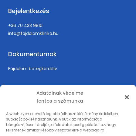
Bejelentkezés
+36 70 433 9810
info@fajdalomklinika.hu
Dokumentumok
Fájdalom betegkérdőív
Információk
Adatainak védelme
fontos a számunka
Árak
Karrier
A webhelyen a lehető legjobb felhasználói élmény érdekében
sütiket (cookie) használunk. A sütik az információt a
Orvosképzés
böngészőjében tárolják, a feladatuk pedig például az, hogy
Adatkezelési tájékoztató
felismerjék amikor később visszatér erre a weboldalra.
Impresszum