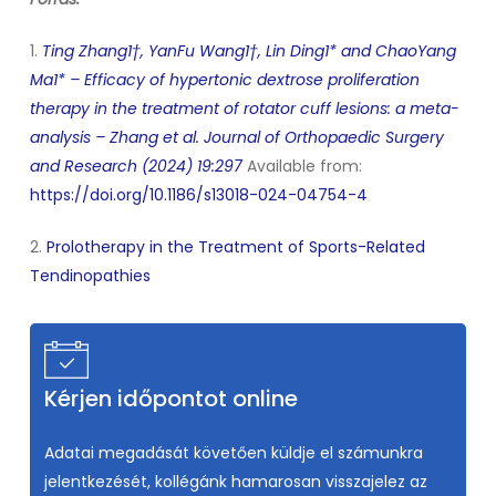
1.
Ting Zhang1†, YanFu Wang1†, Lin Ding1* and ChaoYang
Ma1* – Efficacy of hypertonic dextrose proliferation
therapy in the treatment of rotator cuff lesions: a meta-
analysis – Zhang et al. Journal of Orthopaedic Surgery
and Research (2024) 19:297
Available from:
https://doi.org/10.1186/s13018-024-04754-4
2.
Prolotherapy in the Treatment of Sports-Related
Tendinopathies
Kérjen időpontot online
Adatai megadását követően küldje el számunkra
jelentkezését, kollégánk hamarosan visszajelez az